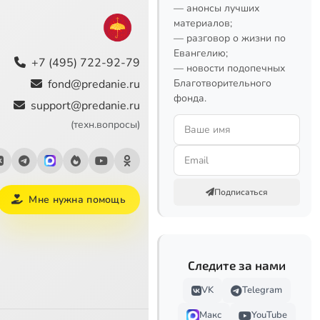
— анонсы лучших
материалов;
— разговор о жизни по
Евангелию;
+7 (495) 722-92-79
— новости подопечных
fond@predanie.ru
Благотворительного
фонда.
support@predanie.ru
(техн.вопросы)
Подписаться
Мне нужна помощь
Следите за нами
VK
Telegram
Макс
YouTube