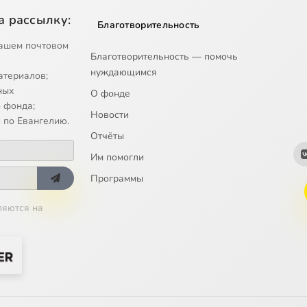
а рассылку:
Благотворительность
ашем почтовом
Благотворительность — помочь
нуждающимся
атериалов;
ных
О фонде
 фонда;
Новости
 по Евангелию.
Отчёты
Им помогли
Программы
ляются на