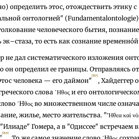
о) определить этос, отождествить этику с
ьной онтологией" (Fundamentalontologie) 
толкование человеческого бытия, познани
эк–стаза, то есть как сознание временнó
ер не дал систематического изложения онт
о он определил ее границы. Отправляясь о
[767]
Этос человека — его даймон"
, Хайдеггер 
реческого слова ᾽Ηθος и его онтологическ
лово ᾽Hθος во множественном числе означ
ние, жилье, место жительства. "Ἤθεα καὶ νόμ
"Илиаде" Гомера, а в "Одиссее" встречаем 
[769]
"
. То же самое значение слово ᾽Hθος сохра