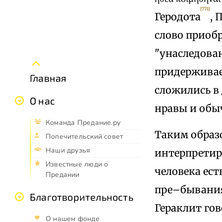
[771]
Геродота
, 
слово приобр
"унаследова
придерживае
Главная
сложились в
О нас
нравы и обы
Команда Предание.ру
Таким образо
Попечительский совет
Наши друзья
интерпретиро
Известные люди о
человека ест
Предании
пре–бывания
Благотворительность
Гераклит гов
О нашем фонде