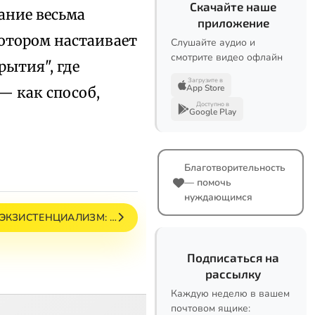
Скачайте наше
ание весьма
приложение
котором настаивает
Слушайте аудио и
смотрите видео офлайн
рытия", где
Загрузите в
App Store
— как способ,
Доступно в
Google Play
Благотворительность
— помочь
нуждающимся
 ЭКЗИСТЕНЦИАЛИЗМ: …
Подписаться на
рассылку
Каждую неделю в вашем
почтовом ящике: