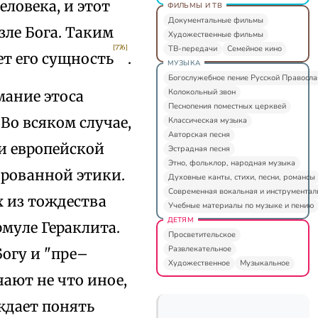
еловека, и этот
ФИЛЬМЫ И ТВ
Документальные фильмы
зле Бога. Таким
Художественные фильмы
ТВ-передачи
Семейное кино
[776]
яет его сущность
.
МУЗЫКА
Богослужебное пение Русской Правосл
Колокольный звон
мание этоса
Песнопения поместных церквей
. Во всяком случае,
Классическая музыка
Авторская песня
 и европейской
Эстрадная песня
Этно, фольклор, народная музыка
рованной этики.
Духовные канты, стихи, песни, романсы
Современная вокальная и инструментал
х из тождества
Учебные материалы по музыке и пению
ДЕТЯМ
рмуле Гераклита.
Просветительское
Развлекательное
Богу и "пре–
Художественное
Музыкальное
чают не что иное,
ждает понять