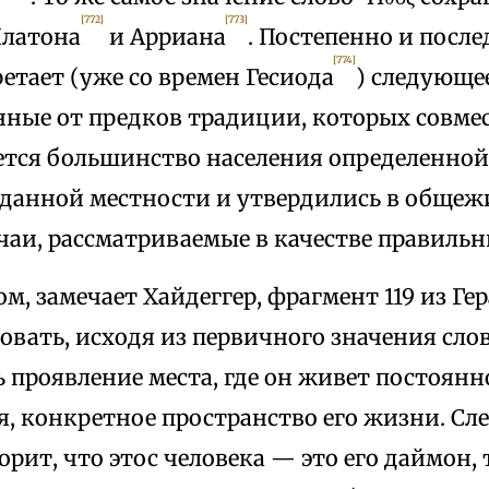
[772]
[773]
Платона
и Арриана
. Постепенно и после
[774]
етает (уже со времен Гесиода
) следующе
нные от предков традиции, которых совме
тся большинство населения определенной
 данной местности и утвердились в обще
чаи, рассматриваемые в качестве правиль
м, замечает Хайдеггер, фрагмент 119 из Ге
вать, исходя из первичного значения слова
ь проявление места, где он живет постоянн
, конкретное пространство его жизни. Сле
орит, что этос человека — это его даймон, т