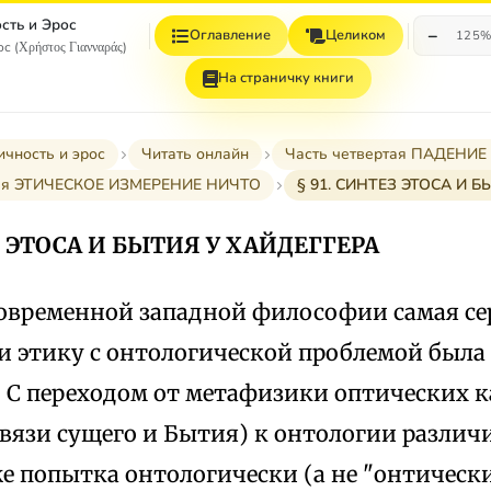
сть и Эрос
−
Оглавление
Целиком
125
с (Χρήστος Γιανναράς)
На страничку книги
ичность и эрос
Читать онлайн
Часть четвертая ПАДЕНИЕ
тья ЭТИЧЕСКОЕ ИЗМЕРЕНИЕ НИЧТО
§ 91. СИНТЕЗ ЭТОСА И 
З ЭТОСА И БЫТИЯ У ХАЙДЕГГЕРА
современной западной философии самая се
 и этику с онтологической проблемой был
. С переходом от метафизики оптических к
вязи сущего и Бытия) к онтологии различ
же попытка онтологически (а не "онтическ