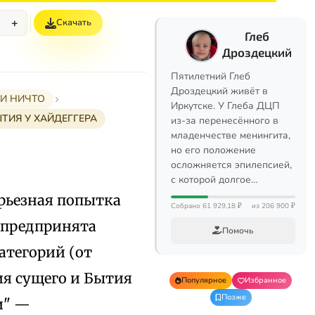
+
Скачать
%
Глеб
Дроздецкий
Пятилетний Глеб
Дроздецкий живёт в
 И НИЧТО
Иркутске. У Глеба ДЦП
БЫТИЯ У ХАЙДЕГГЕРА
из-за перенесённого в
младенчестве менингита,
но его положение
осложняется эпилепсией,
с которой долгое…
рьезная попытка
Собрано 61 929,18 ₽
из 206 900 ₽
а предпринята
Помочь
атегорий (от
ия сущего и Бытия
Популярное
Избранное
Позже
и" —