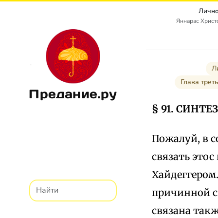
Лично
Яннарас Христо
Л
Глава тре
Предание.ру
§ 91. СИНТЕ
Пожалуй, в 
связать этос
Хайдеггером
причинной с
связана так