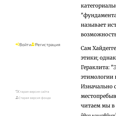
категориальн
"фундаментал
называет ис
возможность 
Войти
Регистрация
Сам Хайдегг
этики; однак
Гераклита: "
этимологии г
Изначально с
Старая версия сайта
местопребыва
Старая версия фонда
читаем мы в 
ἤθεα κοιμηθῆναι