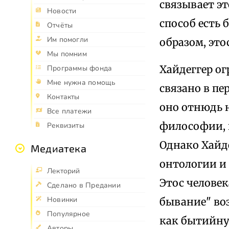
связывает эт
Новости
способ есть 
Отчёты
Им помогли
образом, это
Мы помним
Хайдеггер ог
Программы фонда
Мне нужна помощь
связано в пе
Контакты
оно отнюдь н
Все платежи
философии, 
Реквизиты
Однако Хайд
Медиатека
онтологии и 
Лекторий
Этос человек
Сделано в Предании
Новинки
бывание" воз
Популярное
как бытийну
Авторы