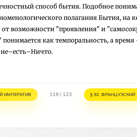
ичностный способ бытия. Подобное поним
еноменологического полагания Бытия, на 
 от возможности "проявления" и "самосок
 понимается как темпоральность, а время 
 не–есть–Ничто.
119 / 123
ИЙ ИМПЕРАТИВ
§ 92. ФРАНЦУЗСКИЙ