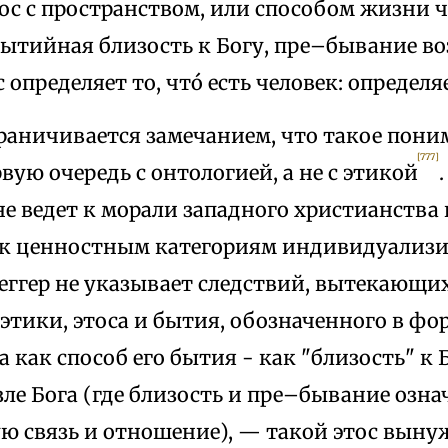
ос с пространством, или способом жизни ч
бытийная близость к Богу, пре–бывание во
с определяет то, чтó есть человек: определ
раничивается замечанием, что такое пони
[777]
рвую очередь с онтологией, а не с этикой
е ведет к морали западного христианства
к ценностным категориям индивидуализи
еггер не указывает следствий, вытекающи
этики, этоса и бытия, обозначенного в фо
а как способ его бытия - как "близость" к 
ле Бога (где близость и пре–бывание озна
ю связь и отношение), — такой этос выну