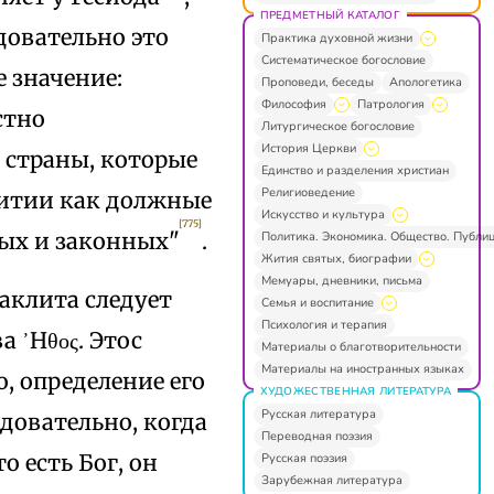
ПРЕДМЕТНЫЙ КАТАЛОГ
довательно это
Практика духовной жизни
Систематическое богословие
е значение:
Проповеди, беседы
Апологетика
Философия
Патрология
стно
Литургическое богословие
История Церкви
 страны, которые
Единство и разделения христиан
Религиоведение
житии как должные
Искусство и культура
[775]
ных и законных"
.
Политика. Экономика. Общество. Публи
Жития святых, биографии
Мемуары, дневники, письма
раклита следует
Семья и воспитание
Психология и терапия
 ᾽Hθος. Этос
Материалы о благотворительности
Материалы на иностранных языках
о, определение его
ХУДОЖЕСТВЕННАЯ ЛИТЕРАТУРА
Русская литература
довательно, когда
Переводная поэзия
о есть Бог, он
Русская поэзия
Зарубежная литература