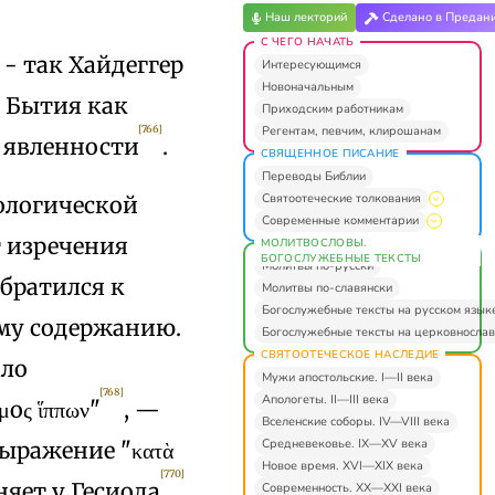
Наш лекторий
Сделано в Предан
С ЧЕГО НАЧАТЬ
- так Хайдеггер
Интересующимся
Новоначальным
е Бытия как
Приходским работникам
Регентам, певчим, клирошанам
[766]
й явленности
.
СВЯЩЕННОЕ ПИСАНИЕ
Переводы Библии
Святоотеческие толкования
ологической
Современные комментарии
т изречения
МОЛИТВОСЛОВЫ.
БОГОСЛУЖЕБНЫЕ ТЕКСТЫ
Молитвы по-русски
обратился к
Молитвы по-славянски
Богослужебные тексты на русском язык
ому содержанию.
Богослужебные тексты на церковнослав
СВЯТООТЕЧЕСКОЕ НАСЛЕДИЕ
ало
Мужи апостольские. I—II века
[768]
Апологеты. II—III века
oς ἵππων"
, —
Вселенские соборы. IV—VIII века
Средневековье. IX—XV века
выражение "κατὰ
Новое время. XVI—XIX века
[770]
няет у Гесиода
,
Современность. XX—XXI века