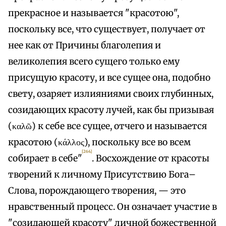
прекрасное и называется "красотою",
поскольку все, что существует, получает от
нее как от Причины благолепия и
великолепия всего сущего только ему
присущую красоту, и все сущее она, подобно
свету, озаряет излияниями своих глубинных,
созидающих красоту лучей, как бы призывая
(καλῶ) к себе все сущее, отчего и называется
красотою (κάλλος), поскольку все во всем
[264]
собирает в себе"
. Восхождение от красоты
творений к личному Присутствию Бога–
Слова, порождающего творения, — это
нравственный процесс. Он означает участие в
"созидающей красоту" личной божественной