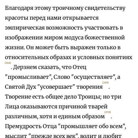
Благодаря этому троичному свидетельству
красоты перед нами открывается
эмпирическая возможность участвовать в
изображении миром модуса божественной
жизни. Он может быть выражен только в
относительных образах и условных понятиях
[268]
. Дерзнем сказать, что Отец
"промысливает", Слово "осуществляет", а
[269]
Святой Дух "усовершает" творения
.
Творение есть общее дело Троицы; но три
Лица оказываются причиной тварей
[270]
различным, хотя и единым образом
.
Премудрость Отца "промышляет обо всем",
мыслит "прежде всех век", волит и любит