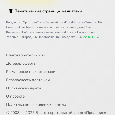
Тематические страницы медиатеки
Рождество Христово
Пасха
Великий пост
Пост
Молитва
Литургия
Бог
Святость
О любви
Христианский брак
Воспитание детей
Смерть
Как читать Библию
Зачем нужна религия
Покров Богородицы
Успение Богородицы
Преображение
Пятидесятница
Все темы →
Благотворительность
Договор оферты
Регулярные пожертвования
Безопасность платежей
Политика возврата
О проекте
Политика персональных данных
© 2008 — 2026 Благотворительный фонд «Предание»