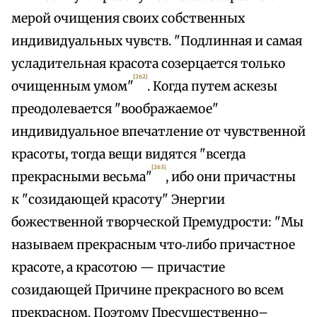
мерой очищения своих собственных
индивидуальных чувств. "Подлинная и самая
усладительная красота созерцается только
[262]
очищенным умом"
. Когда путем аскезы
преодолевается "воображаемое"
индивидуальное впечатление от чувственной
красоты, тогда вещи видятся "всегда
[263]
прекрасными весьма"
, ибо они причастны
к "созидающей красоту" Энергии
божественной творческой Премудрости: "Мы
называем прекрасным что‑либо причастное
красоте, а красотою — причастие
созидающей Причине прекрасного во всем
прекрасном. Поэтому Пресущественно–