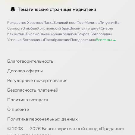
Тематические страницы медиатеки
Рождество Христово
Пасха
Великий пост
Пост
Молитва
Литургия
Бог
Святость
О любви
Христианский брак
Воспитание детей
Смерть
Как читать Библию
Зачем нужна религия
Покров Богородицы
Успение Богородицы
Преображение
Пятидесятница
Все темы →
Благотворительность
Договор оферты
Регулярные пожертвования
Безопасность платежей
Политика возврата
О проекте
Политика персональных данных
© 2008 — 2026 Благотворительный фонд «Предание»