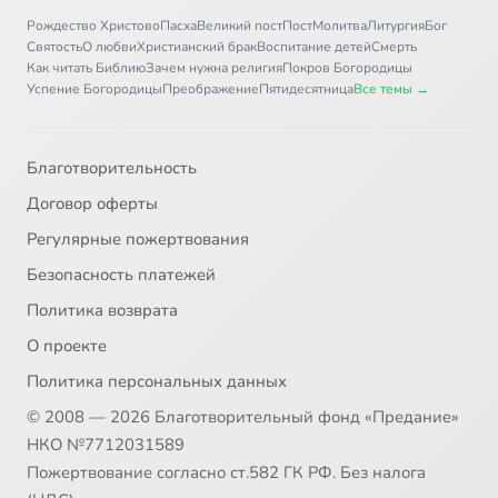
Рождество Христово
Пасха
Великий пост
Пост
Молитва
Литургия
Бог
Святость
О любви
Христианский брак
Воспитание детей
Смерть
Как читать Библию
Зачем нужна религия
Покров Богородицы
Успение Богородицы
Преображение
Пятидесятница
Все темы →
Благотворительность
Договор оферты
Регулярные пожертвования
Безопасность платежей
Политика возврата
О проекте
Политика персональных данных
© 2008 — 2026 Благотворительный фонд «Предание»
НКО №7712031589
Пожертвование согласно ст.582 ГК РФ. Без налога