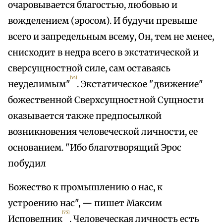
очаровывается благостью, любовью и
вожделением (эросом). И будучи превыше
всего и запредельным всему, Он, тем не менее,
снисходит в недра всего в экстатической и
сверсущностной силе, сам оставаясь
[74]
неуделимым"
. Экстатическое "движение"
божественной Сверхсущностной Сущности
оказывается также предпосылкой
возникновения человеческой личности, ее
основанием. "Ибо благотворящий Эрос
побудил
Божество к промышлению о нас, к
устроению нас", — пишет Максим
[75]
Исповедник
. Человеческая личность есть