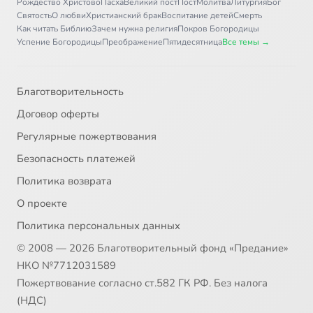
Рождество Христово
Пасха
Великий пост
Пост
Молитва
Литургия
Бог
Святость
О любви
Христианский брак
Воспитание детей
Смерть
Как читать Библию
Зачем нужна религия
Покров Богородицы
Успение Богородицы
Преображение
Пятидесятница
Все темы →
Благотворительность
Договор оферты
Регулярные пожертвования
Безопасность платежей
Политика возврата
О проекте
Политика персональных данных
© 2008 — 2026 Благотворительный фонд «Предание»
НКО №7712031589
Пожертвование согласно ст.582 ГК РФ. Без налога
(НДС)