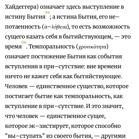
Хайдеггера) означает здесь выступление в
[55]
истину Бытия
; а истина Бытия, его не–
потаенность (ἀ–λήθεια), то есть возможность
сущего казать себя в бытийствующем, — это
[56]
время
. Темпоральность (χρονικότητα)
означает постижение Бытия как события
вступления в при–сутствие: вне времени
ничто не кажет себя как бытийствующее.
Человек — единственное существо, которое
постигает бытие как темпоральность, как
вступление в при–сутствие. И это значит,
что человек — единственное сущее,
которое эк–зистирует, которое способно
"вы–ступать" из своего бытия, — другими