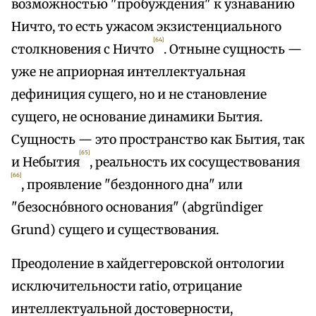
возможностью "пробуждения" к узнаванию
Ничто, то есть ужасом экзистенциального
[64]
столкновения с Ничто
. Отныне сущность —
уже не априорная интеллектуальная
дефиниция сущего, но и не становление
сущего, не основание динамики Бытия.
Сущность — это пространство как Бытия, так
[65]
и Небытия
, реальность их сосуществования
[66]
, проявление "бездонного дна" или
"безоснóвного основания" (abgründiger
Grund) сущего и существования.
Преодоление в хайдеггеровской онтологии
исключительности ratio, отрицание
интеллектуальной достоверности,