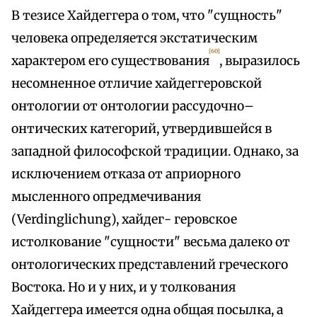
В тезисе Хайдеггера о том, что "сущность"
человека определяется экстатическим
[60]
характером его существования
, выразилось
несомненное отличие хайдеггеровской
онтологии от онтологии рассудочно–
онтических категорий, утвердившейся в
западной философской традиции. Однако, за
исключением отказа от априорного
мысленного опредмечивания
(Verdinglichung), хайдег- геровское
истолкование "сущности" весьма далеко от
онтологических представлений греческого
Востока. Но и у них, и у толкования
Хайдеггера имеется одна общая посылка, а