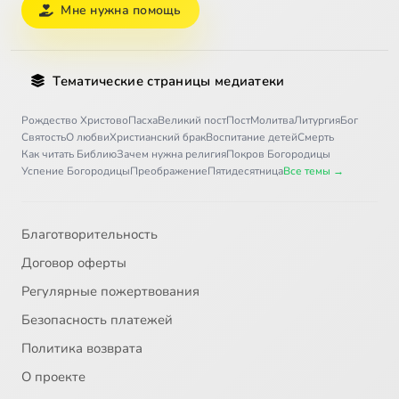
Мне нужна помощь
Тематические страницы медиатеки
Рождество Христово
Пасха
Великий пост
Пост
Молитва
Литургия
Бог
Святость
О любви
Христианский брак
Воспитание детей
Смерть
Как читать Библию
Зачем нужна религия
Покров Богородицы
Успение Богородицы
Преображение
Пятидесятница
Все темы →
Благотворительность
Договор оферты
Регулярные пожертвования
Безопасность платежей
Политика возврата
О проекте