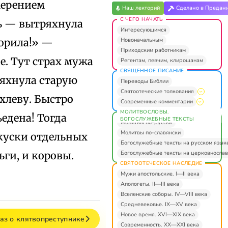
мерением
Наш лекторий
Сделано в Предан
С ЧЕГО НАЧАТЬ
ль — вытряхнула
Интересующимся
Новоначальным
зорила!» —
Приходским работникам
е. Тут страх мужа
Регентам, певчим, клирошанам
СВЯЩЕННОЕ ПИСАНИЕ
ряхнула старую
Переводы Библии
Святоотеческие толкования
 хлеву. Быстро
Современные комментарии
МОЛИТВОСЛОВЫ.
ъедена! Тогда
БОГОСЛУЖЕБНЫЕ ТЕКСТЫ
Молитвы по-русски
Молитвы по-славянски
 куски отдельных
Богослужебные тексты на русском язык
Богослужебные тексты на церковнослав
ьги, и коровы.
СВЯТООТЕЧЕСКОЕ НАСЛЕДИЕ
Мужи апостольские. I—II века
Апологеты. II—III века
Вселенские соборы. IV—VIII века
Средневековье. IX—XV века
Новое время. XVI—XIX века
аз о клятвопреступнике
Современность. XX—XXI века