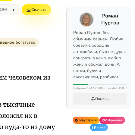
+
Скачать
25%
Роман
Пуртов
Роман Пуртов был
обычным парнем. Любил
ведное богатство
боевики, хорошие
автомобили, был не дурак
поиграть в комп, любил
жену и обожал дочь. А
потом, будучи
ним человеком из
пассажиром, разбился…
Собрано 124 526,88 ₽
из 444 150 ₽
Помочь
 в тысячные
положил их в
Популярное
Избранное
л куда‑то из дому
Позже