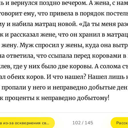
ь и вернулся поздно вечером. А жена, с на
говорит ему, что привела в порядок посте
у и набила матрац новой. «Да ты меня ра
 и рассказал жене, что он хранил в матрац
 жену. Муж спросил у жены, куда она выт
на ответила, что ссыпала перед коровами в
лев, где у них было две коровы. А солома с
ал обеих коров. И что нашел? Нашел лишь
 пропали у него и неправедно добытые ден
к проценты к неправедно добытому!
102 / 145
а из‑за осквернения св…
Расск