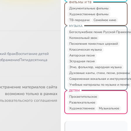
ФИЛЬМЫ И ТВ
Документальные фильмы
Художественные фильмы
ТВ-передачи
Семейное кино
МУЗЫКА
Богослужебное пение Русской Правосл
Колокольный звон
Песнопения поместных церквей
Классическая музыка
кий брак
Воспитание детей
Авторская песня
ображение
Пятидесятница
Эстрадная песня
Этно, фольклор, народная музыка
Духовные канты, стихи, песни, романсы
Современная вокальная и инструментал
Учебные материалы по музыке и пению
остранение материалов сайта
ДЕТЯМ
возможно только в рамках
Просветительское
льзовательского соглашения
Развлекательное
Художественное
Музыкальное