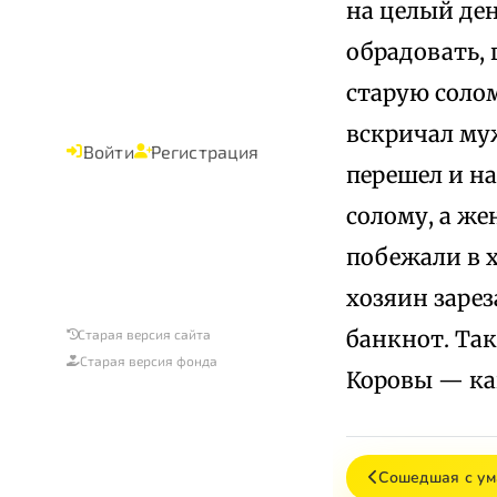
на целый ден
обрадовать, 
старую солом
вскричал муж
Войти
Регистрация
перешел и на
солому, а же
побежали в х
хозяин зарез
банкнот. Так
Старая версия сайта
Старая версия фонда
Коровы — ка
Сошедшая с ум