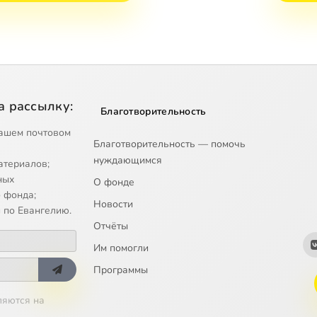
а рассылку:
Благотворительность
ашем почтовом
Благотворительность — помочь
нуждающимся
атериалов;
ных
О фонде
 фонда;
Новости
 по Евангелию.
Отчёты
Им помогли
Программы
ляются на