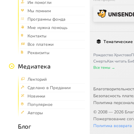
Им помогли
Мы помним
Программы фонда
Мне нужна помощь
Контакты
Тематические
Все платежи
Реквизиты
Рождество Христово
П
Смерть
Как читать Б
Медиатека
Все темы →
Лекторий
Сделано в Предании
Благотворительнос
Безопасность плат
Новинки
Политика персонал
Популярное
© 2008 — 2026 Бла
Авторы
Пожертвование согл
Блог
Политика возврата