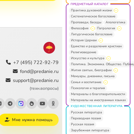
ПРЕДМЕТНЫЙ КАТАЛОГ
Практика духовной жизни
Систематическое богословие
Проповеди, беседы
Апологетика
Философия
Патрология
Литургическое богословие
История Церкви
Единство и разделения христиан
Религиоведение
Искусство и культура
+7 (495) 722-92-79
Политика. Экономика. Общество. Публи
Жития святых, биографии
fond@predanie.ru
Мемуары, дневники, письма
support@predanie.ru
Семья и воспитание
(техн.вопросы)
Психология и терапия
Материалы о благотворительности
Материалы на иностранных языках
ХУДОЖЕСТВЕННАЯ ЛИТЕРАТУРА
Русская литература
Переводная поэзия
Мне нужна помощь
Русская поэзия
Зарубежная литература