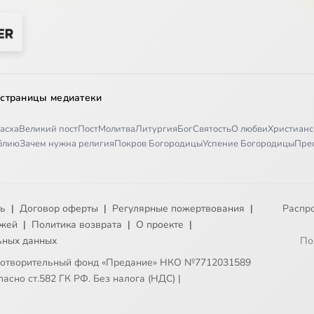
 страницы медиатеки
асха
Великий пост
Пост
Молитва
Литургия
Бог
Святость
О любви
Христианс
иблию
Зачем нужна религия
Покров Богородицы
Успение Богородицы
Пре
ть
|
Договор оферты
|
Регулярные пожертвования
|
Распр
ежей
|
Политика возврата
|
О проекте
|
ьных данных
По
готворительный фонд «Предание» НКО №7712031589
асно ст.582 ГК РФ. Без налога (НДС)
|