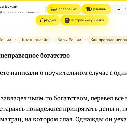
са Божии
−
Оглавление
Целиком
1
(Велимирович), святитель
Аудио
На страничку книги
Божии
Читать онлайн
Кары Божии
Как пропало непра
 неправедное богатство
зете написали о поучительном случае с од
 завладел чьим‑то богатством, перевел все
стараясь понадежнее припрятать деньги, 
атрац, на котором спал. Однажды он уеха