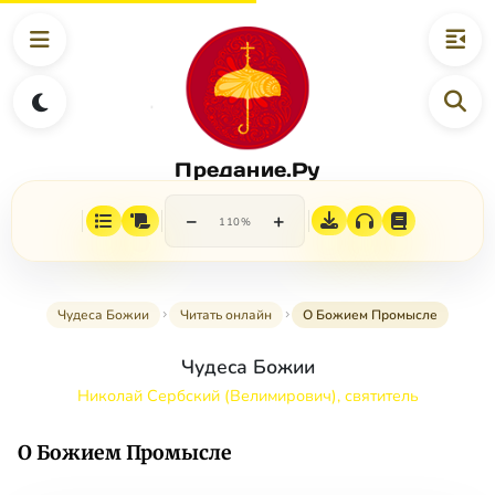
Предание.Ру
−
+
110%
Чудеса Божии
Читать онлайн
О Божием Промысле
Чудеса Божии
Николай Сербский (Велимирович), святитель
О Божием Промысле