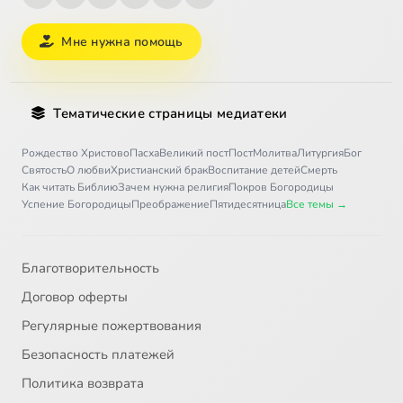
Мне нужна помощь
Тематические страницы медиатеки
Рождество Христово
Пасха
Великий пост
Пост
Молитва
Литургия
Бог
Святость
О любви
Христианский брак
Воспитание детей
Смерть
Как читать Библию
Зачем нужна религия
Покров Богородицы
Успение Богородицы
Преображение
Пятидесятница
Все темы →
Благотворительность
Договор оферты
Регулярные пожертвования
Безопасность платежей
Политика возврата