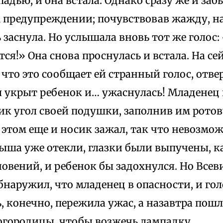
адью, и она встала. Однако сразу же и заб
предупреждении; почувствовав жажду, на
ь заснула. Но услышала вновь тот же голос:
ся!» Она снова проснулась и встала. На сей
что это сообщает ей странный голос, отве
 укрыт ребенок и… ужаснулась! Младенец
ик угол своей подушки, заполнив им рото
и этом еще и носик зажал, так что невозм
ыша уже отекли, глазки были выпучены, ка
овений, и ребенок бы задохнулся. Но Все
бнаружил, что младенец в опасности, и го
, конечно, пережила ужас, а назавтра пошл
огородицы, чтобы возжечь лампадку.