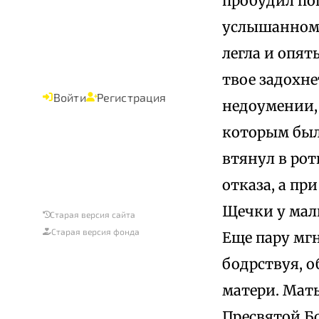
пробудил поп
услышанном 
легла и опят
твое задохнет
Войти
Регистрация
недоумении, 
которым был
втянул в рот
отказа, а пр
Щечки у мал
Старая версия сайта
Старая версия фонда
Еще пару мгн
бодрствуя, о
матери. Мать
Пресвятой Б