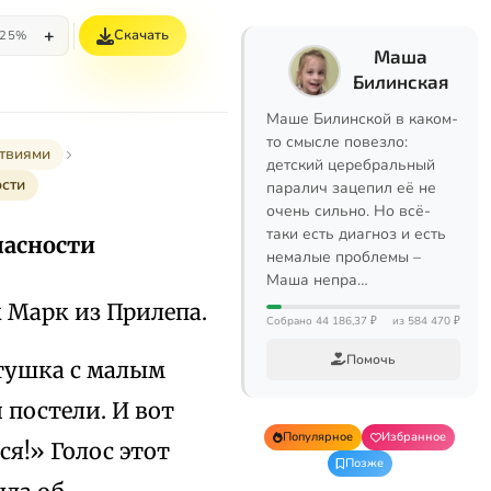
+
Скачать
25%
Маша
Билинская
Маше Билинской в каком-
то смысле повезло:
твиями
детский церебральный
ости
паралич зацепил её не
очень сильно. Но всё-
таки есть диагноз и есть
опасности
немалые проблемы –
Маша непра…
 Марк из Прилепа.
Собрано 44 186,37 ₽
из 584 470 ₽
Помочь
атушка с малым
 постели. И вот
Популярное
Избранное
ся!» Голос этот
Позже