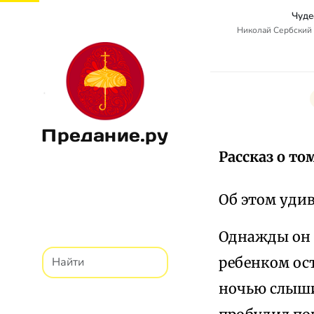
Чуде
Николай Сербский 
Предание.ру
Рассказ о то
Об этом уди
Однажды он 
ребенком ост
ночью слышит