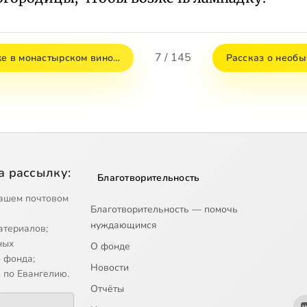
7 / 145
же в монастырском вино…
Рассказ о необ
а рассылку:
Благотворительность
ашем почтовом
Благотворительность — помочь
нуждающимся
атериалов;
ных
О фонде
 фонда;
Новости
 по Евангелию.
Отчёты