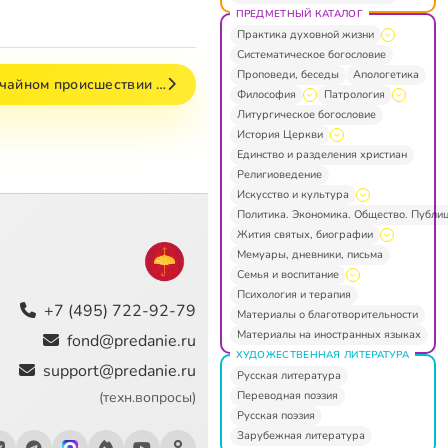
ПРЕДМЕТНЫЙ КАТАЛОГ
Практика духовной жизни
Систематическое богословие
Проповеди, беседы
Апологетика
ычайном происшествии …
Философия
Патрология
Литургическое богословие
История Церкви
Единство и разделения христиан
Религиоведение
Искусство и культура
Политика. Экономика. Общество. Публи
Жития святых, биографии
Мемуары, дневники, письма
Семья и воспитание
Психология и терапия
+7 (495) 722-92-79
Материалы о благотворительности
Материалы на иностранных языках
fond@predanie.ru
ХУДОЖЕСТВЕННАЯ ЛИТЕРАТУРА
support@predanie.ru
Русская литература
Переводная поэзия
(техн.вопросы)
Русская поэзия
Зарубежная литература