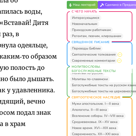
ыла об
Наш лекторий
Сделано в Предан
пилась воды,
С ЧЕГО НАЧАТЬ
Интересующимся
 «Вставай! Дитя
Новоначальным
Приходским работникам
 раз, в
Регентам, певчим, клирошанам
СВЯЩЕННОЕ ПИСАНИЕ
рнула одеяльце,
Переводы Библии
Святоотеческие толкования
 каким‑то образом
Современные комментарии
вую полость до
МОЛИТВОСЛОВЫ.
БОГОСЛУЖЕБНЫЕ ТЕКСТЫ
Молитвы по-русски
ожно было дышать.
Молитвы по-славянски
Богослужебные тексты на русском язык
к у удавленника.
Богослужебные тексты на церковнослав
СВЯТООТЕЧЕСКОЕ НАСЛЕДИЕ
видящий, вечно
Мужи апостольские. I—II века
Апологеты. II—III века
лосом подал знак
Вселенские соборы. IV—VIII века
Средневековье. IX—XV века
а в храм
Новое время. XVI—XIX века
Современность. XX—XXI века