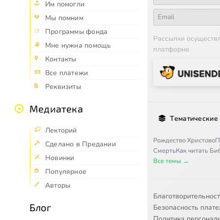
Им помогли
Мы помним
Программы фонда
Рассылки осуществ
Мне нужна помощь
платформе
Контакты
Все платежи
Реквизиты
Медиатека
Тематические
Лекторий
Рождество Христово
П
Сделано в Предании
Смерть
Как читать Б
Новинки
Все темы →
Популярное
Авторы
Благотворительнос
Блог
Безопасность плат
Политика персонал