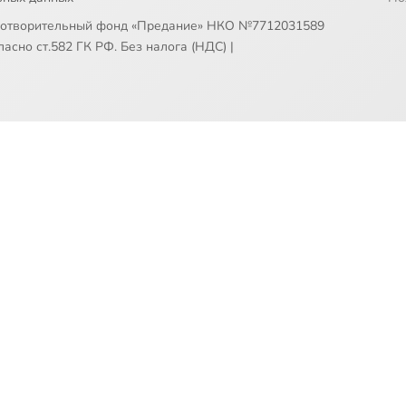
готворительный фонд «Предание» НКО №7712031589
асно ст.582 ГК РФ. Без налога (НДС)
|