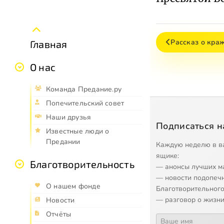
Рассказ о кра
Главная
О нас
Команда Предание.ру
Попечительский совет
Наши друзья
Подписаться н
Известные люди о
Предании
Каждую неделю в в
ящике:
Благотворительность
— анонсы лучших м
— новости подопеч
О нашем фонде
Благотворительного
— разговор о жизни
Новости
Отчёты