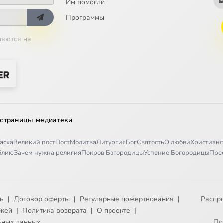
Им помогли
Программы
ляются на
 страницы медиатеки
асха
Великий пост
Пост
Молитва
Литургия
Бог
Святость
О любви
Христианс
иблию
Зачем нужна религия
Покров Богородицы
Успение Богородицы
Пре
ть
|
Договор оферты
|
Регулярные пожертвования
|
Распр
ежей
|
Политика возврата
|
О проекте
|
ьных данных
По