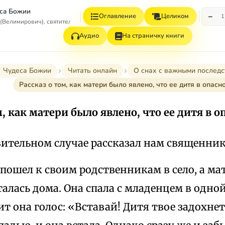
са Божии
−
Оглавление
Целиком
1
(Велимирович), святитель
Аудио
На страничку книги
Чудеса Божии
Читать онлайн
О снах с важными последс
Рассказ о том, как матери было явлено, что ее дитя в опасн
м, как матери было явлено, что ее дитя в 
вительном случае рассказал нам священник
пошел к своим родственникам в село, а м
алась дома. Она спала с младенцем в одной
 она голос: «Вставай! Дитя твое задохнет