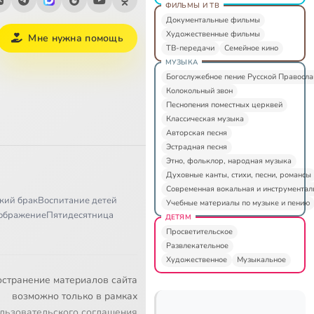
ФИЛЬМЫ И ТВ
Документальные фильмы
Художественные фильмы
Мне нужна помощь
ТВ-передачи
Семейное кино
МУЗЫКА
Богослужебное пение Русской Правосл
Колокольный звон
Песнопения поместных церквей
Классическая музыка
Авторская песня
Эстрадная песня
Этно, фольклор, народная музыка
Духовные канты, стихи, песни, романсы
Современная вокальная и инструментал
кий брак
Воспитание детей
Учебные материалы по музыке и пению
ображение
Пятидесятница
ДЕТЯМ
Просветительское
Развлекательное
Художественное
Музыкальное
остранение материалов сайта
возможно только в рамках
льзовательского соглашения