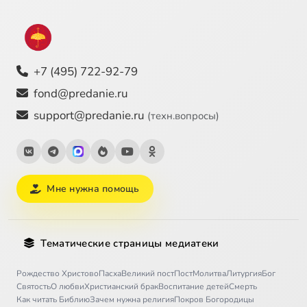
+7 (495) 722-92-79
fond@predanie.ru
support@predanie.ru
(техн.вопросы)
Мне нужна помощь
Тематические страницы медиатеки
Рождество Христово
Пасха
Великий пост
Пост
Молитва
Литургия
Бог
Святость
О любви
Христианский брак
Воспитание детей
Смерть
Как читать Библию
Зачем нужна религия
Покров Богородицы