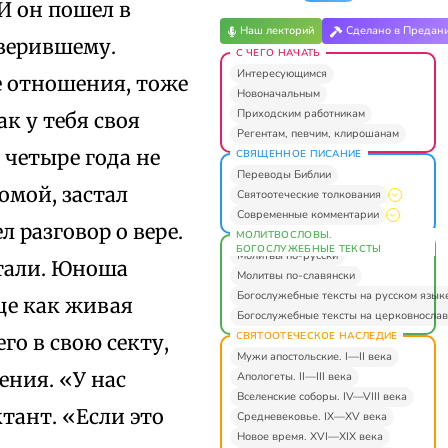
 И он пошел в
Наш лекторий
Сделано в Предан
 верившему.
С ЧЕГО НАЧАТЬ
Интересующимся
е отношения, тоже
Новоначальным
Приходским работникам
ак у тебя своя
Регентам, певчим, клирошанам
 четыре года не
СВЯЩЕННОЕ ПИСАНИЕ
Переводы Библии
омой, застал
Святоотеческие толкования
Современные комментарии
 разговор о вере.
МОЛИТВОСЛОВЫ.
БОГОСЛУЖЕБНЫЕ ТЕКСТЫ
Молитвы по-русски
итали. Юноша
Молитвы по-славянски
Богослужебные тексты на русском язык
дце как живая
Богослужебные тексты на церковнослав
СВЯТООТЕЧЕСКОЕ НАСЛЕДИЕ
го в свою секту,
Мужи апостольские. I—II века
ения. «У нас
Апологеты. II—III века
Вселенские соборы. IV—VIII века
тант. «Если это
Средневековье. IX—XV века
Новое время. XVI—XIX века