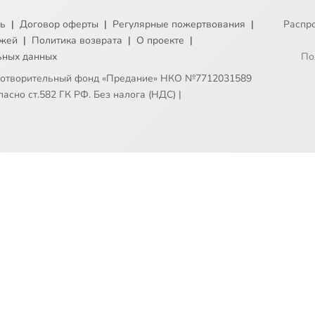
ть
|
Договор оферты
|
Регулярные пожертвования
|
Распр
ежей
|
Политика возврата
|
О проекте
|
ьных данных
По
готворительный фонд «Предание» НКО №7712031589
асно ст.582 ГК РФ. Без налога (НДС)
|