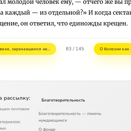
ал молодой человек ему, — отчего же вы п
а каждый — из отдельной?» И когда сектан
щение, он ответил, что единожды крещен.
83 / 145
овеке, зарекавшемся не…
О болезни как 
а рассылку:
Благотворительность
ашем почтовом
Благотворительность — помочь
нуждающимся
атериалов;
ных
О фонде