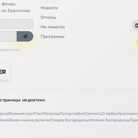
 фонда;
Новости
 по Евангелию.
Отчёты
Им помогли
Программы
ляются на
 страницы медиатеки
асха
Великий пост
Пост
Молитва
Литургия
Бог
Святость
О любви
Христианс
иблию
Зачем нужна религия
Покров Богородицы
Успение Богородицы
Пре