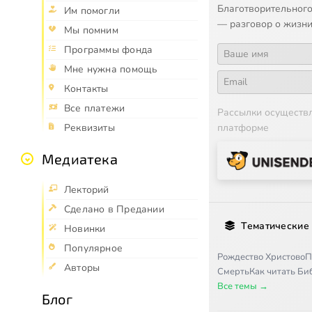
Благотворительного
Им помогли
— разговор о жизни
Мы помним
Программы фонда
Мне нужна помощь
Контакты
Все платежи
Рассылки осуществ
платформе
Реквизиты
Медиатека
Лекторий
Сделано в Предании
Тематические
Новинки
Популярное
Рождество Христово
П
Авторы
Смерть
Как читать Б
Все темы →
Блог