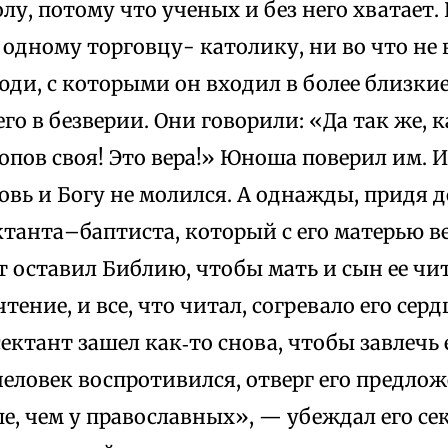
лу, потому что ученых и без него хватает.
одному торговцу- католику, ни во что не
юди, с которыми он входил в более близки
го в безверии. Они говорили: «Да так же, к
попов своя! Это вера!» Юноша поверил им. И
овь и Богу не молился. А однажды, придя д
ктанта–баптиста, который с его матерью вел
т оставил Библию, чтобы мать и сын ее ч
чтение, и все, что читал, согревало его сер
сектант зашел как‑то снова, чтобы завлечь е
еловек воспротивился, отверг его предлож
, чем у православных», — убеждал его сек