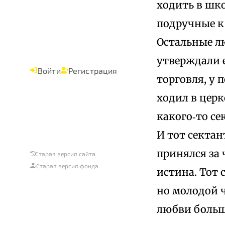
ходить в шко
подручные к 
Остальные л
утверждали е
Войти
Регистрация
торговля, у 
ходил в церк
какого‑то се
И тот сектан
принялся за 
Старая версия сайта
Старая версия фонда
истина. Тот 
но молодой ч
любви больше