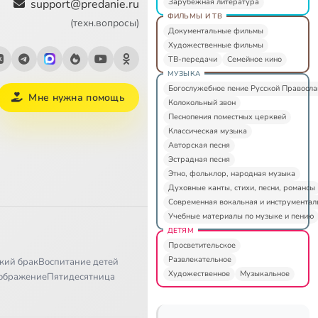
Зарубежная литература
support@predanie.ru
ФИЛЬМЫ И ТВ
(техн.вопросы)
Документальные фильмы
Художественные фильмы
ТВ-передачи
Семейное кино
МУЗЫКА
Богослужебное пение Русской Правосл
Мне нужна помощь
Колокольный звон
Песнопения поместных церквей
Классическая музыка
Авторская песня
Эстрадная песня
Этно, фольклор, народная музыка
Духовные канты, стихи, песни, романсы
Современная вокальная и инструментал
Учебные материалы по музыке и пению
ДЕТЯМ
Просветительское
Развлекательное
кий брак
Воспитание детей
Художественное
Музыкальное
ображение
Пятидесятница