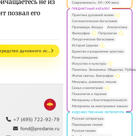
ричащаетесь не из
Современность. XX—XXI века
ПРЕДМЕТНЫЙ КАТАЛОГ
т позвал его
Практика духовной жизни
Систематическое богословие
Проповеди, беседы
Апологетика
Философия
Патрология
Литургическое богословие
История Церкви
средстве духовного ис…
Единство и разделения христиан
Религиоведение
Искусство и культура
Политика. Экономика. Общество. Публи
Жития святых, биографии
Мемуары, дневники, письма
Семья и воспитание
Психология и терапия
Материалы о благотворительности
Материалы на иностранных языках
ХУДОЖЕСТВЕННАЯ ЛИТЕРАТУРА
Русская литература
+7 (495) 722-92-79
Переводная поэзия
fond@predanie.ru
Русская поэзия