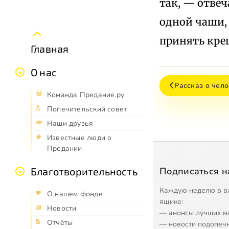
так, — отвеч
одной чаши, 
принять кре
Главная
О нас
Рассказ о чел
Команда Предание.ру
Попечительский совет
Наши друзья
Известные люди о
Предании
Подписаться н
Благотворительность
Каждую неделю в в
О нашем фонде
ящике:
Новости
— анонсы лучших м
Отчёты
— новости подопеч