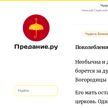
Чуде
Николай Сербский 
Чудеса Божи
Предание.ру
Поколебленн
Необычна и 
борется за 
Богородицы в
Его мать ост
церковь. Одн