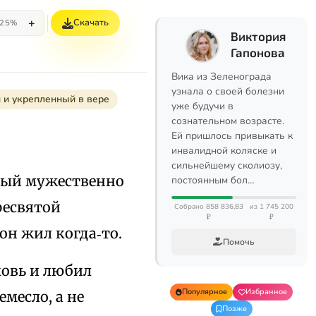
+
Скачать
25%
Виктория
Гапонова
Вика из Зеленограда
узнала о своей болезни
и укрепленный в вере
уже будучи в
сознательном возрасте.
Ей пришлось привыкать к
инвалидной коляске и
сильнейшему сколиозу,
орый мужественно
постоянным бол…
ресвятой
Собрано 858 836,83
из 1 745 200
₽
₽
он жил когда‑то.
Помочь
рковь и любил
Популярное
Избранное
емесло, а не
Позже