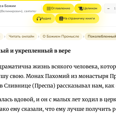
са Божии
−
Оглавление
Целиком
1
(Велимирович), святитель
Аудио
На страничку книги
и
Читать онлайн
О Божием Промысле
Поколебленный 
ый и укрепленный в вере
драматична жизнь всякого человека, кот
душу свою. Монах Пахомий из монастыря П
 Сливнице (Преспа) рассказывал нам, как 
алась вдовой, и он с малых лет ходил в це
ако ему сказали, что ему лучше получить р