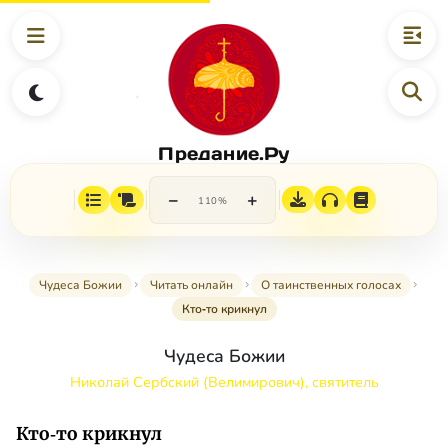
Предание.Ру
−
+
110%
Чудеса Божии
Читать онлайн
О таинственных голосах
Кто‑то крикнул
Чудеса Божии
Николай Сербский (Велимирович), святитель
Кто‑то крикнул