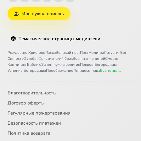
Мне нужна помощь
Тематические страницы медиатеки
Рождество Христово
Пасха
Великий пост
Пост
Молитва
Литургия
Бог
Святость
О любви
Христианский брак
Воспитание детей
Смерть
Как читать Библию
Зачем нужна религия
Покров Богородицы
Успение Богородицы
Преображение
Пятидесятница
Все темы →
Благотворительность
Договор оферты
Регулярные пожертвования
Безопасность платежей
Политика возврата