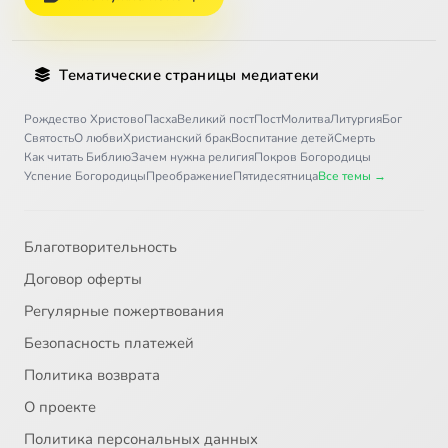
Тематические страницы медиатеки
Рождество Христово
Пасха
Великий пост
Пост
Молитва
Литургия
Бог
Святость
О любви
Христианский брак
Воспитание детей
Смерть
Как читать Библию
Зачем нужна религия
Покров Богородицы
Успение Богородицы
Преображение
Пятидесятница
Все темы →
Благотворительность
Договор оферты
Регулярные пожертвования
Безопасность платежей
Политика возврата
О проекте
Политика персональных данных