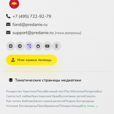
+7 (495) 722-92-79
fond@predanie.ru
support@predanie.ru
(техн.вопросы)
Мне нужна помощь
Тематические страницы медиатеки
Рождество Христово
Пасха
Великий пост
Пост
Молитва
Литургия
Бог
Святость
О любви
Христианский брак
Воспитание детей
Смерть
Как читать Библию
Зачем нужна религия
Покров Богородицы
Успение Богородицы
Преображение
Пятидесятница
Все темы →