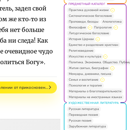
ПРЕДМЕТНЫЙ КАТАЛОГ
тель, задел свой
Практика духовной жизни
Систематическое богословие
ом же кто‑то из
Проповеди, беседы
Апологетика
Философия
Патрология
ебя нет больше
Литургическое богословие
История Церкви
ба ни следа! Как
Единство и разделения христиан
ое очевидное чудо
Религиоведение
Искусство и культура
молиться Богу».
Политика. Экономика. Общество. Публи
Жития святых, биографии
Мемуары, дневники, письма
Семья и воспитание
Психология и терапия
елении от прикосновен…
Материалы о благотворительности
Материалы на иностранных языках
ХУДОЖЕСТВЕННАЯ ЛИТЕРАТУРА
Русская литература
Переводная поэзия
Русская поэзия
Зарубежная литература