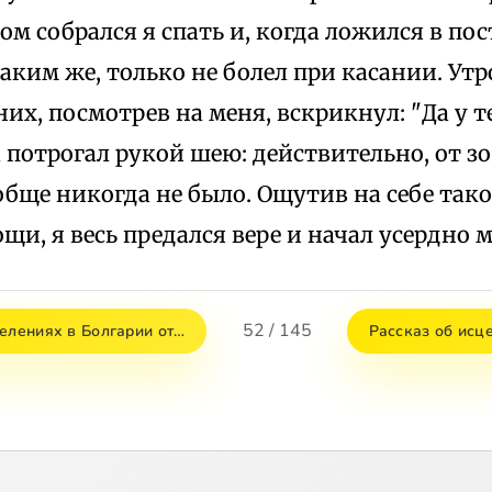
ом собрался я спать и, когда ложился в пос
таким же, только не болел при касании. Утр
х, посмотрев на меня, вскрикнул: "Да у т
а потрогал рукой шею: действительно, от зо
обще никогда не было. Ощутив на себе так
и, я весь предался вере и начал усердно 
52 / 145
целениях в Болгарии от…
Рассказ об исц