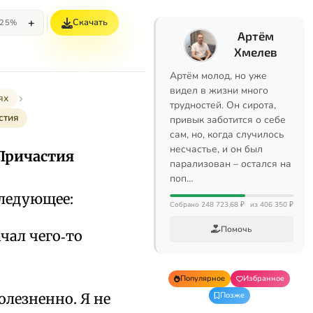
+
Скачать
25%
Артём
Хмелев
Артём молод, но уже
видел в жизни много
ях
трудностей. Он сирота,
стия
привык заботится о себе
сам, но, когда случилось
несчастье, и он был
 Причастия
парализован – остался на
поп…
следующее:
Собрано 248 723,68 ₽
из 406 350 ₽
Помочь
чал чего‑то
Популярное
Избранное
болезненно. Я не
Позже