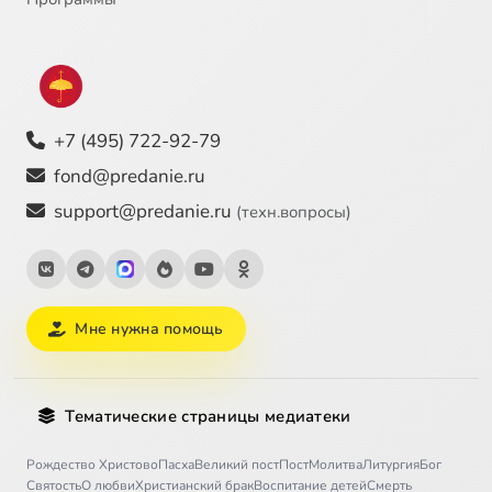
+7 (495) 722-92-79
fond@predanie.ru
support@predanie.ru
(техн.вопросы)
Мне нужна помощь
Тематические страницы медиатеки
Рождество Христово
Пасха
Великий пост
Пост
Молитва
Литургия
Бог
Святость
О любви
Христианский брак
Воспитание детей
Смерть