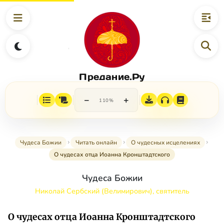
Предание.Ру
−
+
110%
Чудеса Божии
Читать онлайн
О чудесных исцелениях
О чудесах отца Иоанна Кронштадтского
Чудеса Божии
Николай Сербский (Велимирович), святитель
О чудесах отца Иоанна Кронштадтского