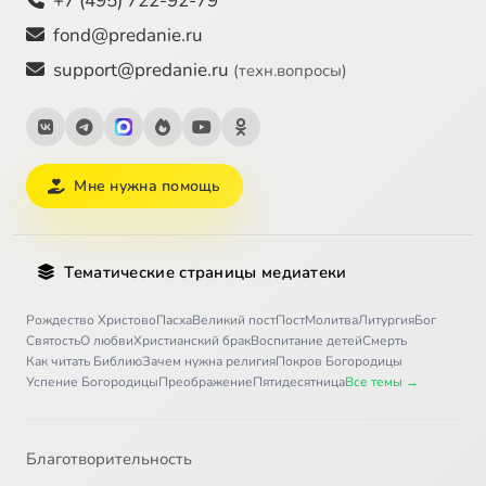
+7 (495) 722-92-79
fond@predanie.ru
support@predanie.ru
(техн.вопросы)
Мне нужна помощь
Тематические страницы медиатеки
Рождество Христово
Пасха
Великий пост
Пост
Молитва
Литургия
Бог
Святость
О любви
Христианский брак
Воспитание детей
Смерть
Как читать Библию
Зачем нужна религия
Покров Богородицы
Успение Богородицы
Преображение
Пятидесятница
Все темы →
Благотворительность