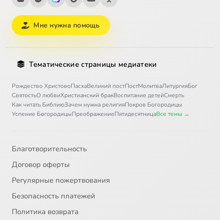
Мне нужна помощь
Тематические страницы медиатеки
Рождество Христово
Пасха
Великий пост
Пост
Молитва
Литургия
Бог
Святость
О любви
Христианский брак
Воспитание детей
Смерть
Как читать Библию
Зачем нужна религия
Покров Богородицы
Успение Богородицы
Преображение
Пятидесятница
Все темы →
Благотворительность
Договор оферты
Регулярные пожертвования
Безопасность платежей
Политика возврата