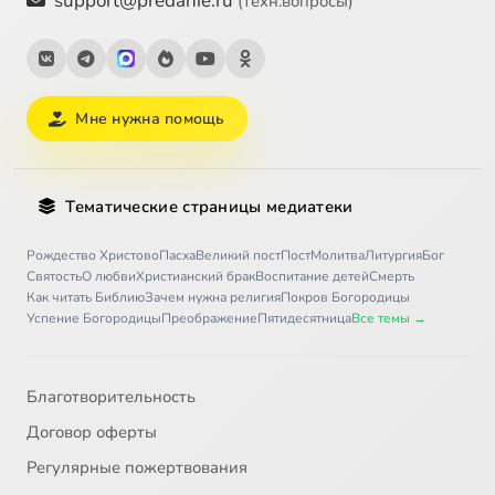
support@predanie.ru
(техн.вопросы)
Мне нужна помощь
Тематические страницы медиатеки
Рождество Христово
Пасха
Великий пост
Пост
Молитва
Литургия
Бог
Святость
О любви
Христианский брак
Воспитание детей
Смерть
Как читать Библию
Зачем нужна религия
Покров Богородицы
Успение Богородицы
Преображение
Пятидесятница
Все темы →
Благотворительность
Договор оферты
Регулярные пожертвования