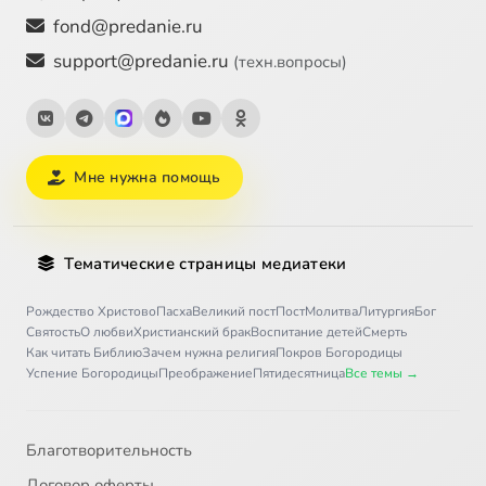
fond@predanie.ru
support@predanie.ru
(техн.вопросы)
Мне нужна помощь
Тематические страницы медиатеки
Рождество Христово
Пасха
Великий пост
Пост
Молитва
Литургия
Бог
Святость
О любви
Христианский брак
Воспитание детей
Смерть
Как читать Библию
Зачем нужна религия
Покров Богородицы
Успение Богородицы
Преображение
Пятидесятница
Все темы →
Благотворительность
Договор оферты