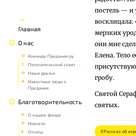
постель — и 
восклицала: «
Главная
мерзких уро
О нас
они мне сдел
Елена. Тело 
Команда Предание.ру
Попечительский совет
присутствую
Наши друзья
гробу.
Известные люди о
Предании
Святой Сераф
Благотворительность
святых.
О нашем фонде
Новости
Рассказ об иг
Отчёты