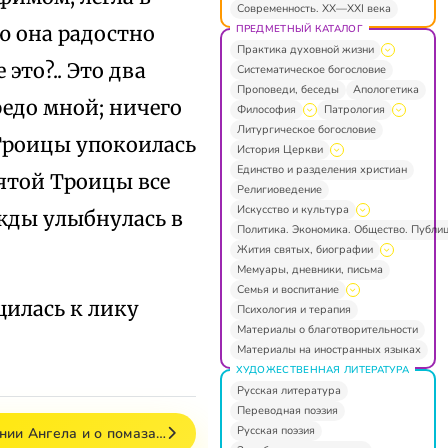
Современность. XX—XXI века
ью она радостно
ПРЕДМЕТНЫЙ КАТАЛОГ
Практика духовной жизни
 это?.. Это два
Систематическое богословие
Проповеди, беседы
Апологетика
едо мной; ничего
Философия
Патрология
Литургическое богословие
 Троицы упокоилась
История Церкви
Единство и разделения христиан
вятой Троицы все
Религиоведение
Искусство и культура
жды улыбнулась в
Политика. Экономика. Общество. Публи
Жития святых, биографии
Мемуары, дневники, письма
Семья и воспитание
щилась к лику
Психология и терапия
Материалы о благотворительности
Материалы на иностранных языках
ХУДОЖЕСТВЕННАЯ ЛИТЕРАТУРА
Русская литература
Переводная поэзия
Русская поэзия
нии Ангела и о помаза…