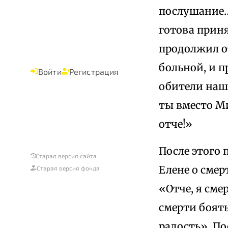
послушание… 
готова прин
продолжил о
больной, и 
Войти
Регистрация
обители наше
ты вместо Ми
отче!»
После этого
Старая версия сайта
Елене о смер
Старая версия фонда
«Отче, я сме
смерти боять
радость». По