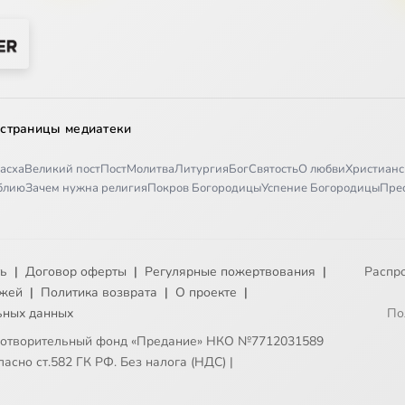
 страницы медиатеки
асха
Великий пост
Пост
Молитва
Литургия
Бог
Святость
О любви
Христианс
иблию
Зачем нужна религия
Покров Богородицы
Успение Богородицы
Пре
ть
|
Договор оферты
|
Регулярные пожертвования
|
Распр
ежей
|
Политика возврата
|
О проекте
|
ьных данных
По
готворительный фонд «Предание» НКО №7712031589
асно ст.582 ГК РФ. Без налога (НДС)
|