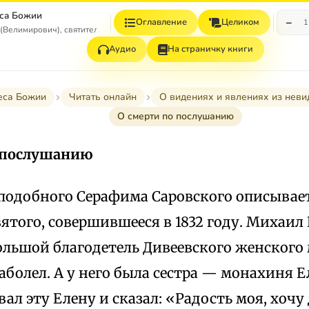
са Божии
−
Оглавление
Целиком
1
(Велимирович), святитель
Аудио
На страничку книги
еса Божии
Читать онлайн
О видениях и явлениях из неви
О смерти по послушанию
 послушанию
подобного Серафима Саровского описывае
вятого, совершившееся в 1832 году. Михаил
ольшой благодетель Дивеевского женского
аболел. А у него была сестра — монахиня Е
ал эту Елену и сказал: «Радость моя, хочу 