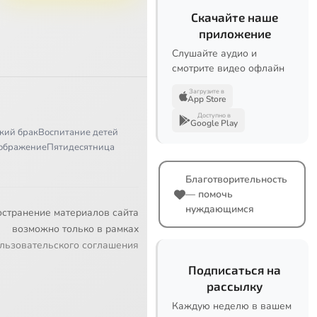
Скачайте наше
приложение
Слушайте аудио и
смотрите видео офлайн
Загрузите в
App Store
Доступно в
Google Play
кий брак
Воспитание детей
ображение
Пятидесятница
Благотворительность
— помочь
нуждающимся
остранение материалов сайта
возможно только в рамках
льзовательского соглашения
Подписаться на
рассылку
Каждую неделю в вашем