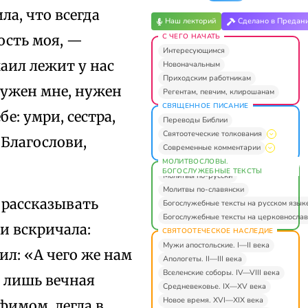
ла, что всегда
Наш лекторий
Сделано в Предан
С ЧЕГО НАЧАТЬ
ость моя, —
Интересующимся
аил лежит у нас
Новоначальным
Приходским работникам
нужен мне, нужен
Регентам, певчим, клирошанам
СВЯЩЕННОЕ ПИСАНИЕ
е: умри, сестра,
Переводы Библии
Святоотеческие толкования
«Благослови,
Современные комментарии
МОЛИТВОСЛОВЫ.
БОГОСЛУЖЕБНЫЕ ТЕКСТЫ
Молитвы по-русски
Молитвы по-славянски
 рассказывать
Богослужебные тексты на русском язык
Богослужебные тексты на церковнослав
и вскричала:
СВЯТООТЕЧЕСКОЕ НАСЛЕДИЕ
Мужи апостольские. I—II века
ил: «А чего же нам
Апологеты. II—III века
Вселенские соборы. IV—VIII века
т лишь вечная
Средневековье. IX—XV века
Новое время. XVI—XIX века
фимом, легла в