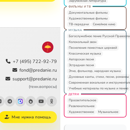
Зарубежная литература
ФИЛЬМЫ И ТВ
Документальные фильмы
Художественные фильмы
ТВ-передачи
Семейное кино
МУЗЫКА
Богослужебное пение Русской Правосл
Колокольный звон
Песнопения поместных церквей
Классическая музыка
Авторская песня
+7 (495) 722-92-79
Эстрадная песня
fond@predanie.ru
Этно, фольклор, народная музыка
Духовные канты, стихи, песни, романсы
support@predanie.ru
Современная вокальная и инструментал
(техн.вопросы)
Учебные материалы по музыке и пению
ДЕТЯМ
Просветительское
Развлекательное
Художественное
Музыкальное
Мне нужна помощь