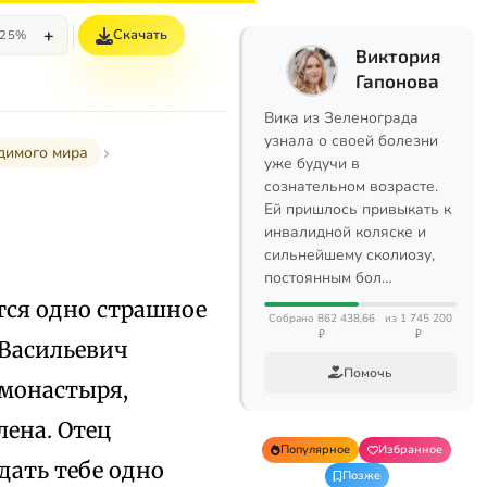
+
Скачать
25%
Виктория
Гапонова
Вика из Зеленограда
узнала о своей болезни
димого мира
уже будучи в
сознательном возрасте.
Ей пришлось привыкать к
инвалидной коляске и
сильнейшему сколиозу,
постоянным бол…
тся одно страшное
Собрано 862 438,66
из 1 745 200
₽
₽
 Васильевич
Помочь
 монастыря,
лена. Отец
Популярное
Избранное
дать тебе одно
Позже