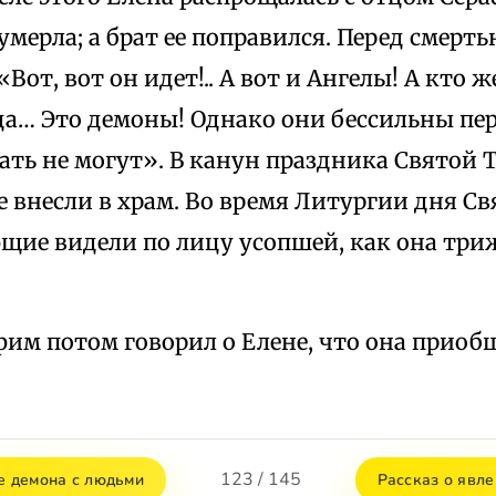
умерла; а брат ее поправился. Перед смерт
Вот, вот он идет!.. А вот и Ангелы! А кто же
да… Это демоны! Однако они бессильны пер
ать не могут». В канун праздника Святой
ее внесли в храм. Во время Литургии дня С
щие видели по лицу усопшей, как она три
им потом говорил о Елене, что она приоб
123 / 145
ре демона с людьми
Рассказ о явле