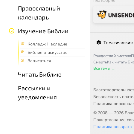
платформе
Православный
календарь
Изучение Библии
Тематические
Колледж Наследие
Библия в искусстве
Рождество Христово
П
Записаться
Смерть
Как читать Б
Все темы →
Читать Библию
Рассылки и
Благотворительнос
уведомления
Безопасность плат
Политика персонал
© 2008 — 2026 Бла
Пожертвование согл
Политика возврата