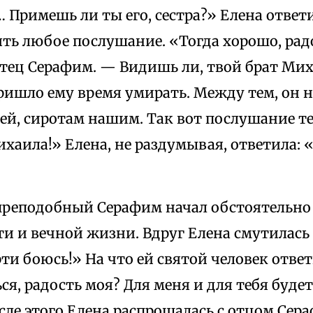
Примешь ли ты его, сестра?» Елена ответи
ять любое послушание. «Тогда хорошо, рад
тец Серафим. — Видишь ли, твой брат Мих
пришло ему время умирать. Между тем, он 
й, сиротам нашим. Так вот послушание теб
хаила!» Елена, не раздумывая, ответила: 
 преподобный Серафим начал обстоятельно
ти и вечной жизни. Вдруг Елена смутилась 
рти боюсь!» На что ей святой человек ответ
ся, радость моя? Для меня и для тебя буде
сле этого Елена распрощалась с отцом Сера