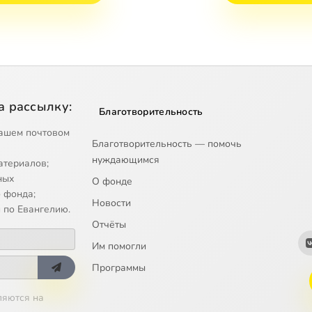
а рассылку:
Благотворительность
ашем почтовом
Благотворительность — помочь
нуждающимся
атериалов;
ных
О фонде
 фонда;
Новости
 по Евангелию.
Отчёты
Им помогли
Программы
ляются на