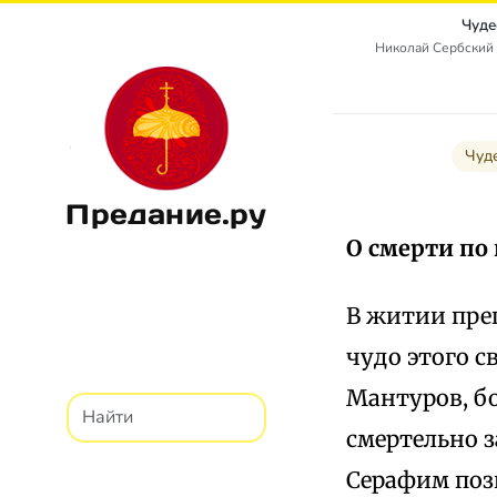
Чуде
Николай Сербский 
Чуд
Предание.ру
О смерти по
В житии пре
чудо этого с
Мантуров, б
смертельно з
Серафим позв