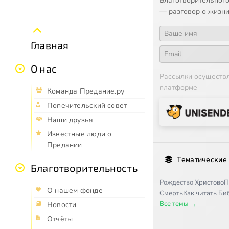
Благотворительного
— разговор о жизни
Главная
О нас
Рассылки осуществ
платформе
Команда Предание.ру
Попечительский совет
Наши друзья
Известные люди о
Предании
Тематические
Благотворительность
Рождество Христово
П
О нашем фонде
Смерть
Как читать Б
Все темы →
Новости
Отчёты