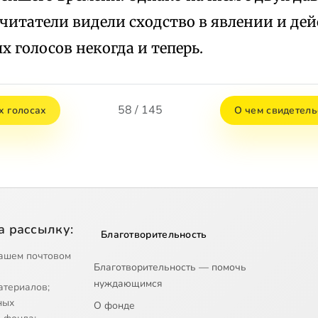
читатели видели сходство в явлении и дей
 голосов некогда и теперь.
58 / 145
х голосах
О чем свидетел
а рассылку:
Благотворительность
ашем почтовом
Благотворительность — помочь
нуждающимся
атериалов;
ных
О фонде