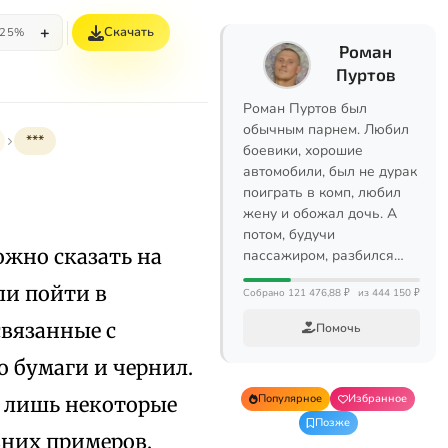
+
Скачать
25%
Роман
Пуртов
Роман Пуртов был
обычным парнем. Любил
***
боевики, хорошие
автомобили, был не дурак
поиграть в комп, любил
жену и обожал дочь. А
потом, будучи
ожно сказать на
пассажиром, разбился…
ли пойти в
Собрано 121 476,88 ₽
из 444 150 ₽
связанные с
Помочь
 бумаги и чернил.
Популярное
Избранное
е лишь некоторые
Позже
вних примеров,