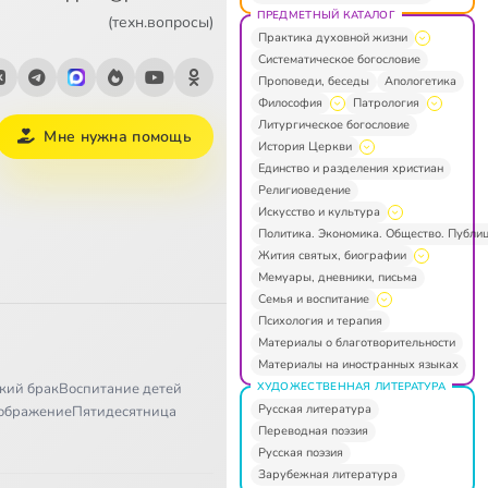
ПРЕДМЕТНЫЙ КАТАЛОГ
(техн.вопросы)
Практика духовной жизни
Систематическое богословие
Проповеди, беседы
Апологетика
Философия
Патрология
Литургическое богословие
Мне нужна помощь
История Церкви
Единство и разделения христиан
Религиоведение
Искусство и культура
Политика. Экономика. Общество. Публи
Жития святых, биографии
Мемуары, дневники, письма
Семья и воспитание
Психология и терапия
Материалы о благотворительности
Материалы на иностранных языках
ХУДОЖЕСТВЕННАЯ ЛИТЕРАТУРА
кий брак
Воспитание детей
Русская литература
ображение
Пятидесятница
Переводная поэзия
Русская поэзия
Зарубежная литература