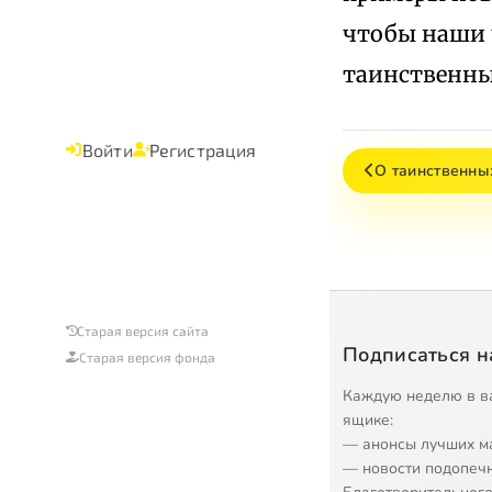
чтобы наши 
таинственных
Войти
Регистрация
О таинственны
Старая версия сайта
Подписаться н
Старая версия фонда
Каждую неделю в в
ящике:
— анонсы лучших м
— новости подопеч