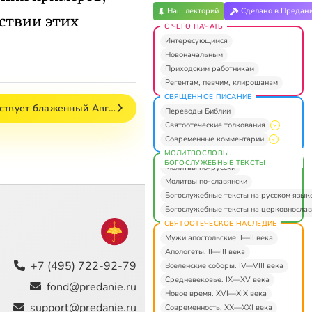
Наш лекторий
Сделано в Предан
ствии этих
С ЧЕГО НАЧАТЬ
Интересующимся
Новоначальным
Приходским работникам
Регентам, певчим, клирошанам
СВЯЩЕННОЕ ПИСАНИЕ
ьствует блаженный Авг…
Переводы Библии
Святоотеческие толкования
Современные комментарии
МОЛИТВОСЛОВЫ.
БОГОСЛУЖЕБНЫЕ ТЕКСТЫ
Молитвы по-русски
Молитвы по-славянски
Богослужебные тексты на русском язык
Богослужебные тексты на церковнослав
СВЯТООТЕЧЕСКОЕ НАСЛЕДИЕ
Мужи апостольские. I—II века
Апологеты. II—III века
+7 (495) 722-92-79
Вселенские соборы. IV—VIII века
Средневековье. IX—XV века
fond@predanie.ru
Новое время. XVI—XIX века
support@predanie.ru
Современность. XX—XXI века