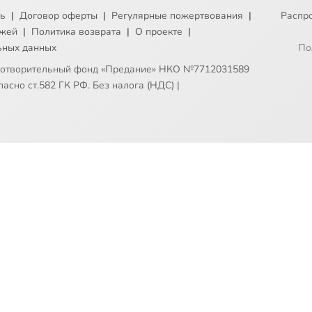
ть
|
Договор оферты
|
Регулярные пожертвования
|
Распр
ежей
|
Политика возврата
|
О проекте
|
ьных данных
По
готворительный фонд «Предание» НКО №7712031589
асно ст.582 ГК РФ. Без налога (НДС)
|