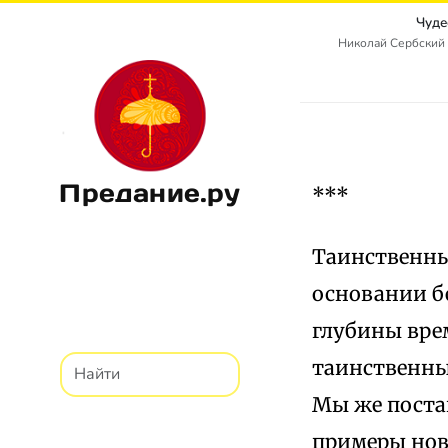
Чуде
Николай Сербский 
Предание.ру
***
Таинственны
основании б
глубины вре
таинственны
Мы же поста
примеры нов