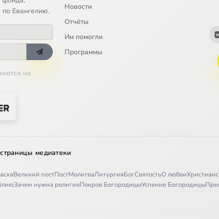
 фонда;
Новости
 по Евангелию.
Отчёты
Им помогли
Программы
ляются на
 страницы медиатеки
асха
Великий пост
Пост
Молитва
Литургия
Бог
Святость
О любви
Христианс
иблию
Зачем нужна религия
Покров Богородицы
Успение Богородицы
Пре