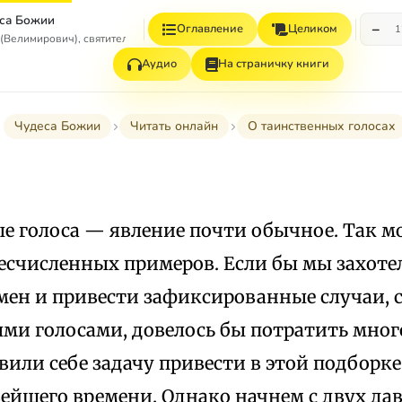
са Божии
−
Оглавление
Целиком
1
(Велимирович), святитель
Аудио
На страничку книги
Чудеса Божии
Читать онлайн
О таинственных голосах
е голоса — явление почти обычное. Так м
есчисленных примеров. Если бы мы захоте
мен и привести зафиксированные случаи, 
ми голосами, довелось бы потратить много
вили себе задачу привести в этой подборк
ейшего времени. Однако начнем с двух да