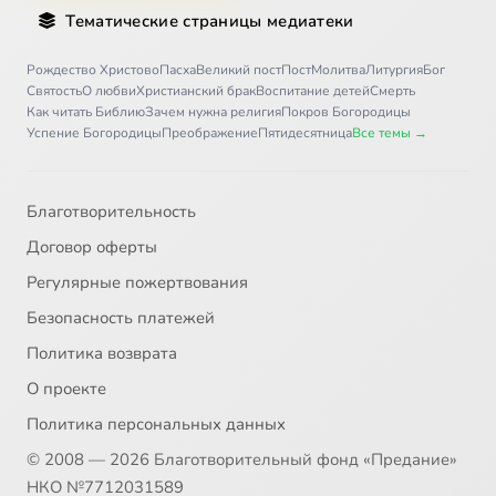
Тематические страницы медиатеки
Рождество Христово
Пасха
Великий пост
Пост
Молитва
Литургия
Бог
Святость
О любви
Христианский брак
Воспитание детей
Смерть
Как читать Библию
Зачем нужна религия
Покров Богородицы
Успение Богородицы
Преображение
Пятидесятница
Все темы →
Благотворительность
Договор оферты
Регулярные пожертвования
Безопасность платежей
Политика возврата
О проекте
Политика персональных данных
© 2008 — 2026 Благотворительный фонд «Предание»
НКО №7712031589