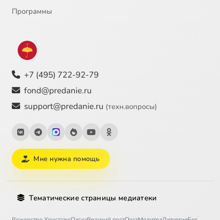
Программы
+7 (495) 722-92-79
fond@predanie.ru
support@predanie.ru
(техн.вопросы)
Мне нужна помощь
Тематические страницы медиатеки
Рождество Христово
Пасха
Великий пост
Пост
Молитва
Литургия
Бог