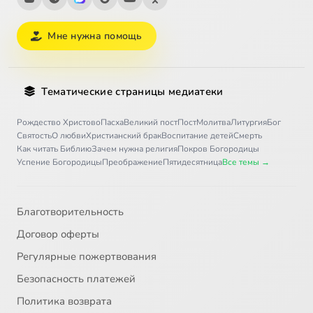
Мне нужна помощь
Тематические страницы медиатеки
Рождество Христово
Пасха
Великий пост
Пост
Молитва
Литургия
Бог
Святость
О любви
Христианский брак
Воспитание детей
Смерть
Как читать Библию
Зачем нужна религия
Покров Богородицы
Успение Богородицы
Преображение
Пятидесятница
Все темы →
Благотворительность
Договор оферты
Регулярные пожертвования
Безопасность платежей
Политика возврата