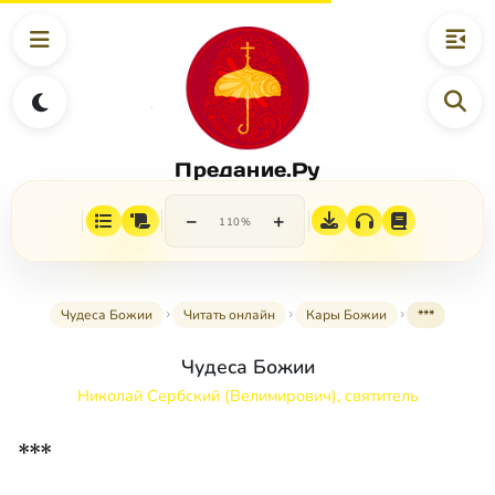
Предание.Ру
−
+
110%
Чудеса Божии
Читать онлайн
Кары Божии
***
Чудеса Божии
Николай Сербский (Велимирович), святитель
***