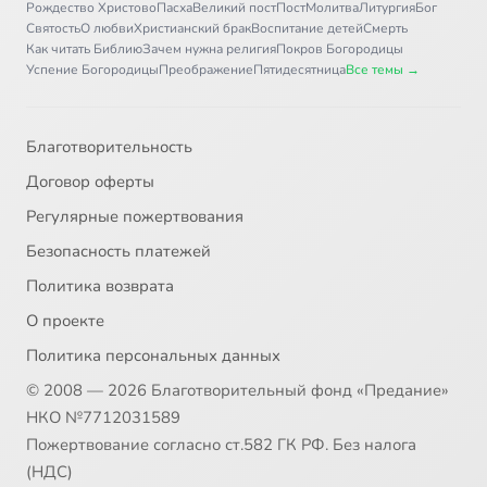
Рождество Христово
Пасха
Великий пост
Пост
Молитва
Литургия
Бог
Святость
О любви
Христианский брак
Воспитание детей
Смерть
Как читать Библию
Зачем нужна религия
Покров Богородицы
Успение Богородицы
Преображение
Пятидесятница
Все темы →
Благотворительность
Договор оферты
Регулярные пожертвования
Безопасность платежей
Политика возврата
О проекте
Политика персональных данных
© 2008 — 2026 Благотворительный фонд «Предание»
НКО №7712031589
Пожертвование согласно ст.582 ГК РФ. Без налога
(НДС)