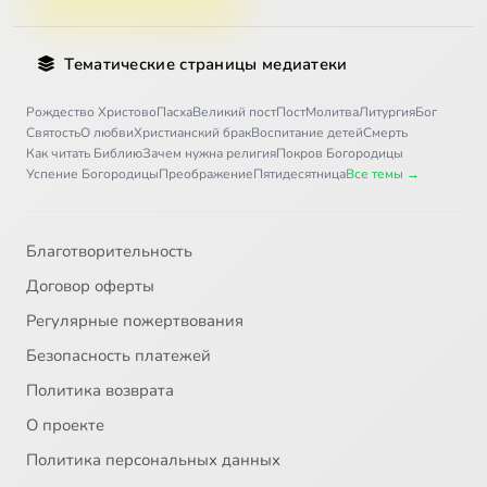
Тематические страницы медиатеки
Рождество Христово
Пасха
Великий пост
Пост
Молитва
Литургия
Бог
Святость
О любви
Христианский брак
Воспитание детей
Смерть
Как читать Библию
Зачем нужна религия
Покров Богородицы
Успение Богородицы
Преображение
Пятидесятница
Все темы →
Благотворительность
Договор оферты
Регулярные пожертвования
Безопасность платежей
Политика возврата
О проекте
Политика персональных данных