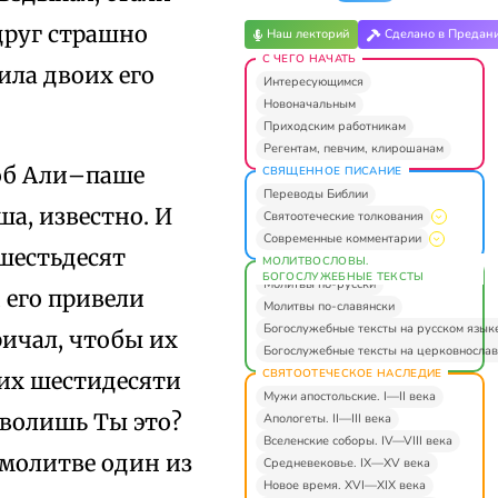
Вдруг страшно
Наш лекторий
Сделано в Предан
С ЧЕГО НАЧАТЬ
ила двоих его
Интересующимся
Новоначальным
Приходским работникам
Регентам, певчим, клирошанам
 об Али–паше
СВЯЩЕННОЕ ПИСАНИЕ
Переводы Библии
а, известно. И
Святоотеческие толкования
Современные комментарии
 шестьдесят
МОЛИТВОСЛОВЫ.
БОГОСЛУЖЕБНЫЕ ТЕКСТЫ
Молитвы по-русски
 его привели
Молитвы по-славянски
Богослужебные тексты на русском язык
ичал, чтобы их
Богослужебные тексты на церковнослав
СВЯТООТЕЧЕСКОЕ НАСЛЕДИЕ
тих шестидесяти
Мужи апостольские. I—II века
зволишь Ты это?
Апологеты. II—III века
Вселенские соборы. IV—VIII века
 молитве один из
Средневековье. IX—XV века
Новое время. XVI—XIX века