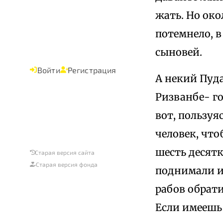
жать. Но око
потемнело, в
сыновей.
Войти
Регистрация
А некий Пуда
Ризванбе- г
вот, пользуя
человек, что
шесть десят
Старая версия сайта
Старая версия фонда
поднимали и 
рабов обрати
Если имеешь 