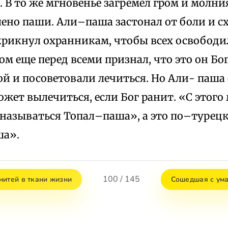
 В то же мгновенье загремел гром и молни
лено паши. Али–паша застонал от боли и сх
 крикнул охранникам, чтобы всех освободи
ом еще перед всеми признал, что это он Бо
й и посоветовали лечиться. Но Али- паша 
ожет вылечиться, если Бог ранит. «С этого
 называться Топал–паша», а это по–турец
ша».
100 / 145
нитей в ткани жизни
Сошедшая с ума