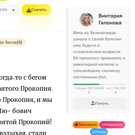
+
Скачать
25%
Виктория
Гапонова
Вика из Зеленограда
узнала о своей болезни
ах бегов[6]
уже будучи в
сознательном возрасте.
Ей пришлось привыкать к
инвалидной коляске и
сильнейшему сколиозу,
огда‑то с бегом
постоянным бол…
вятого Прокопия.
Собрано 862 438,66
из 1 745 200
₽
₽
о Прокопия, и мы
Помочь
 Лю- бович
святой Прокопий!
Популярное
Избранное
вздыхая, стали
Позже