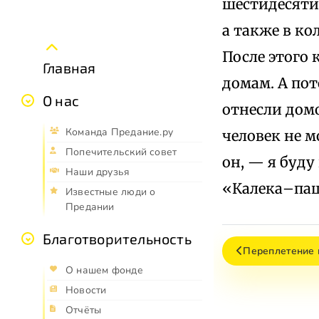
шестидесяти.
а также в ко
После этого
Главная
домам. А пот
О нас
отнесли домо
Команда Предание.ру
человек не м
Попечительский совет
он, — я буду
Наши друзья
«Калека–па
Известные люди о
Предании
Благотворительность
Переплетение 
О нашем фонде
Новости
Отчёты