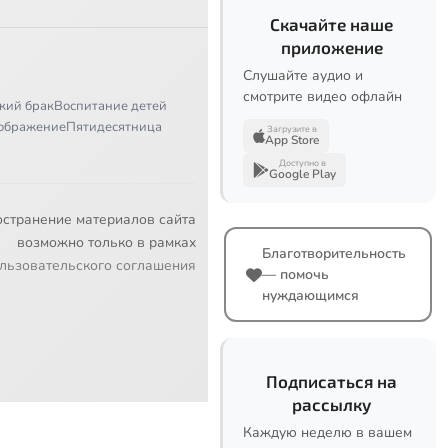
Скачайте наше
приложение
Слушайте аудио и
смотрите видео офлайн
кий брак
Воспитание детей
ображение
Пятидесятница
Загрузите в
App Store
Доступно в
Google Play
остранение материалов сайта
возможно только в рамках
Благотворительность
льзовательского соглашения
— помочь
нуждающимся
Подписаться на
рассылку
Каждую неделю в вашем