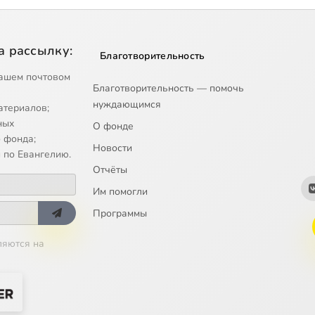
а рассылку:
Благотворительность
ашем почтовом
Благотворительность — помочь
нуждающимся
атериалов;
ных
О фонде
 фонда;
Новости
 по Евангелию.
Отчёты
Им помогли
Программы
ляются на