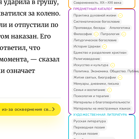
я ударила в грушу,
Современность. XX—XXI века
ПРЕДМЕТНЫЙ КАТАЛОГ
ватился за колено.
Практика духовной жизни
Систематическое богословие
ли и отпустили по
Проповеди, беседы
Апологетика
Философия
Патрология
гом наказан. Его
Литургическое богословие
ответил, что
История Церкви
Единство и разделения христиан
 момента, — сказал
Религиоведение
Искусство и культура
ки означает
Политика. Экономика. Общество. Публи
Жития святых, биографии
Мемуары, дневники, письма
Семья и воспитание
Психология и терапия
Материалы о благотворительности
Материалы на иностранных языках
 из‑за осквернения св…
ХУДОЖЕСТВЕННАЯ ЛИТЕРАТУРА
Русская литература
Переводная поэзия
Русская поэзия