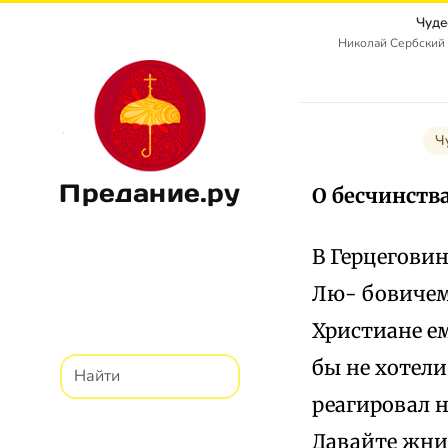
Чуде
Николай Сербский 
Ч
Предание.ру
О бесчинства
В Герцеговин
Лю- бовичем.
Христиане ем
бы не хотели
реагировал н
Давайте жни