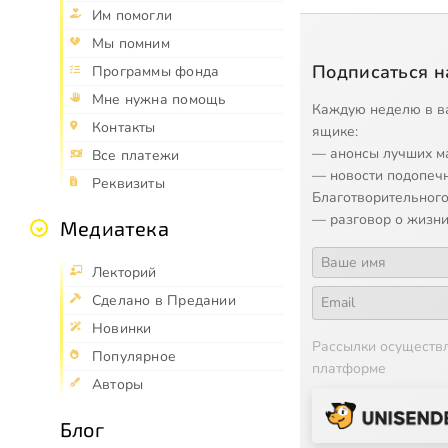
Им помогли
Мы помним
Подписаться н
Программы фонда
Мне нужна помощь
Каждую неделю в в
Контакты
ящике:
— анонсы лучших м
Все платежи
— новости подопеч
Реквизиты
Благотворительного
— разговор о жизни
Медиатека
Лекторий
Сделано в Предании
Новинки
Рассылки осуществ
Популярное
платформе
Авторы
Блог