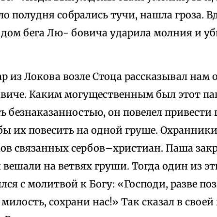
ло полудня собрались тучи, нашла гроза. 
 дом бега Лю- бовича ударила молния и уб
р из Локова возле Стоца рассказывал нам
овиче. Каким могущественным был этот паш
сь безнаказанностью, он повелел привести
бы их повесить на одной груше. Охранники
ков связанных сербов–христиан. Паша закр
вешали на ветвях груши. Тогда один из э
лся с молитвой к Богу: «Господи, разве по
милость, сохрани нас!» Так сказал в своей