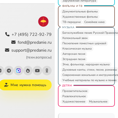
Зарубежная литература
ФИЛЬМЫ И ТВ
Документальные фильмы
Художественные фильмы
ТВ-передачи
Семейное кино
МУЗЫКА
Богослужебное пение Русской Правосл
+7 (495) 722-92-79
Колокольный звон
fond@predanie.ru
Песнопения поместных церквей
Классическая музыка
support@predanie.ru
Авторская песня
(техн.вопросы)
Эстрадная песня
Этно, фольклор, народная музыка
Духовные канты, стихи, песни, романсы
Современная вокальная и инструментал
Учебные материалы по музыке и пению
Мне нужна помощь
ДЕТЯМ
Просветительское
Развлекательное
Художественное
Музыкальное