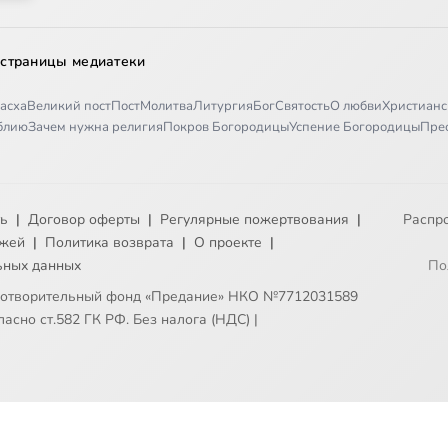
 страницы медиатеки
асха
Великий пост
Пост
Молитва
Литургия
Бог
Святость
О любви
Христианс
иблию
Зачем нужна религия
Покров Богородицы
Успение Богородицы
Пре
ть
|
Договор оферты
|
Регулярные пожертвования
|
Распр
ежей
|
Политика возврата
|
О проекте
|
ьных данных
По
готворительный фонд «Предание» НКО №7712031589
асно ст.582 ГК РФ. Без налога (НДС)
|