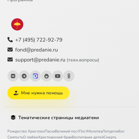
+7 (495) 722-92-79
fond@predanie.ru
support@predanie.ru
(техн.вопросы)
Мне нужна помощь
Тематические страницы медиатеки
Рождество Христово
Пасха
Великий пост
Пост
Молитва
Литургия
Бог
Святость
О любви
Христианский брак
Воспитание детей
Смерть