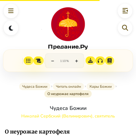
Предание.Ру
−
+
110%
Чудеса Божии
Читать онлайн
Кары Божии
О неурожае картофеля
Чудеса Божии
Николай Сербский (Велимирович), святитель
О неурожае картофеля