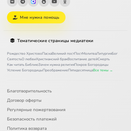
Мне нужна помощь
Тематические страницы медиатеки
Рождество Христово
Пасха
Великий пост
Пост
Молитва
Литургия
Бог
Святость
О любви
Христианский брак
Воспитание детей
Смерть
Как читать Библию
Зачем нужна религия
Покров Богородицы
Успение Богородицы
Преображение
Пятидесятница
Все темы →
Благотворительность
Договор оферты
Регулярные пожертвования
Безопасность платежей
Политика возврата