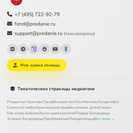
+7 (495) 722-92-79
fond@predanie.ru
support@predanie.ru
(техн.вопросы)
Мне нужна помощь
Тематические страницы медиатеки
Рождество Христово
Пасха
Великий пост
Пост
Молитва
Литургия
Бог
Святость
О любви
Христианский брак
Воспитание детей
Смерть
Как читать Библию
Зачем нужна религия
Покров Богородицы
Успение Богородицы
Преображение
Пятидесятница
Все темы →