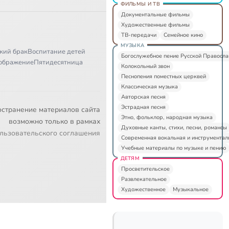
ФИЛЬМЫ И ТВ
Документальные фильмы
Художественные фильмы
ТВ-передачи
Семейное кино
МУЗЫКА
кий брак
Воспитание детей
Богослужебное пение Русской Правосл
ображение
Пятидесятница
Колокольный звон
Песнопения поместных церквей
Классическая музыка
Авторская песня
Эстрадная песня
остранение материалов сайта
Этно, фольклор, народная музыка
возможно только в рамках
Духовные канты, стихи, песни, романсы
льзовательского соглашения
Современная вокальная и инструментал
Учебные материалы по музыке и пению
ДЕТЯМ
Просветительское
Развлекательное
Художественное
Музыкальное