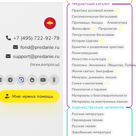
ПРЕДМЕТНЫЙ КАТАЛОГ
Практика духовной жизни
Систематическое богословие
Проповеди, беседы
Апологетика
Философия
Патрология
Литургическое богословие
+7 (495) 722-92-79
История Церкви
fond@predanie.ru
Единство и разделения христиан
Религиоведение
support@predanie.ru
Искусство и культура
(техн.вопросы)
Политика. Экономика. Общество. Публи
Жития святых, биографии
Мемуары, дневники, письма
Семья и воспитание
Психология и терапия
Материалы о благотворительности
Мне нужна помощь
Материалы на иностранных языках
ХУДОЖЕСТВЕННАЯ ЛИТЕРАТУРА
Русская литература
Переводная поэзия
Русская поэзия
Зарубежная литература