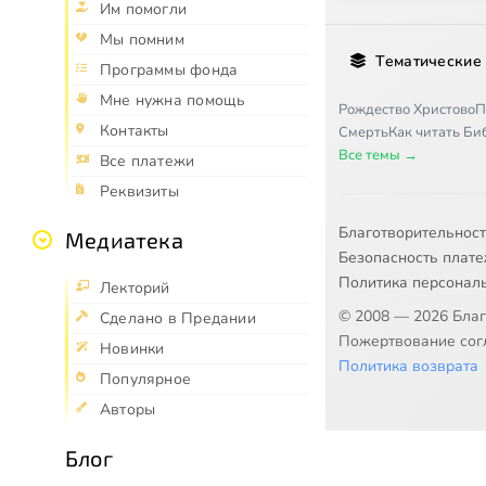
Им помогли
Мы помним
Тематические
Программы фонда
Мне нужна помощь
Рождество Христово
П
Контакты
Смерть
Как читать Б
Все темы →
Все платежи
Реквизиты
Благотворительнос
Медиатека
Безопасность плат
Политика персонал
Лекторий
© 2008 — 2026 Бла
Сделано в Предании
Пожертвование согл
Новинки
Политика возврата
Популярное
Авторы
Блог