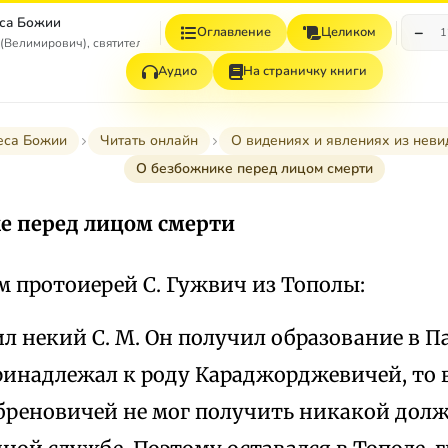
са Божии
−
Оглавление
Целиком
1
(Велимирович), святитель
Аудио
На страничку книги
еса Божии
Читать онлайн
О видениях и явлениях из неви
О безбожнике перед лицом смерти
е перед лицом смерти
м протоиерей С. Гужвич из Тополы:
л некий С. М. Он получил образование в П
ринадлежал к роду Караджорджевичей, то 
бреновичей не мог получить никакой дол