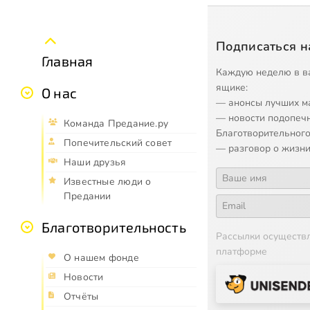
Подписаться н
Главная
Каждую неделю в в
ящике:
О нас
— анонсы лучших м
— новости подопеч
Команда Предание.ру
Благотворительного
Попечительский совет
— разговор о жизни
Наши друзья
Известные люди о
Предании
Благотворительность
Рассылки осуществ
платформе
О нашем фонде
Новости
Отчёты