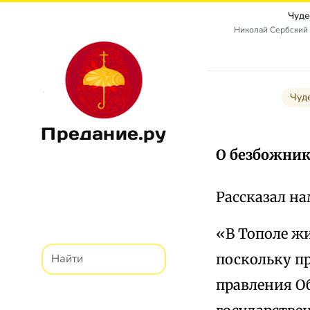
Чуде
Николай Сербский 
Чуд
Предание.ру
О безбожник
Рассказал на
«В Тополе жи
поскольку п
правления О