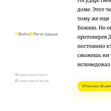
государствен
доме. Этот ч
тому же еще 
Божию. Но он
Войти
Регистрация
протоиерея Д
постоянно кт
сможешь ни 
исповедовал 
Старая версия сайта
Старая версия фонда
Рассказ об ум