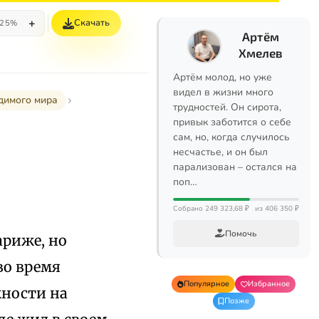
+
Скачать
25%
Артём
Хмелев
Артём молод, но уже
видел в жизни много
димого мира
трудностей. Он сирота,
привык заботится о себе
сам, но, когда случилось
несчастье, и он был
парализован – остался на
поп…
Собрано 249 323,68 ₽
из 406 350 ₽
Помочь
ариже, но
во время
Популярное
Избранное
жности на
Позже