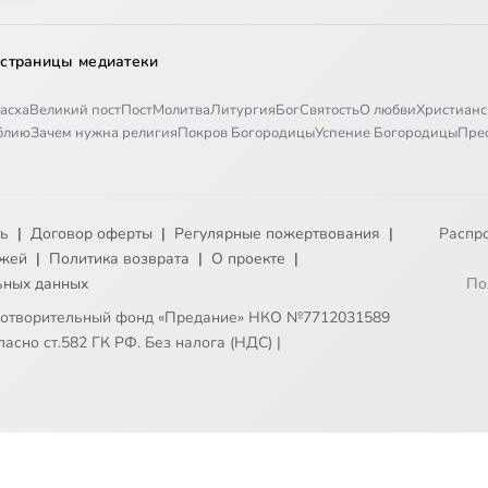
 страницы медиатеки
асха
Великий пост
Пост
Молитва
Литургия
Бог
Святость
О любви
Христианс
иблию
Зачем нужна религия
Покров Богородицы
Успение Богородицы
Пре
ть
|
Договор оферты
|
Регулярные пожертвования
|
Распр
ежей
|
Политика возврата
|
О проекте
|
ьных данных
По
готворительный фонд «Предание» НКО №7712031589
асно ст.582 ГК РФ. Без налога (НДС)
|