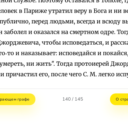
ной службе. Поэтому оставался в Тополе, г
еловек в Париже утратил веру в Бога и ни во
публично, перед людьми, всегда и всюду в
 заболел и оказался на смертном одре. Тог
жорджевича, чтобы исповедаться, и расск
о‑то и наказывает: исповедайся и покайся,
умереть, ни жить". Тогда протоиерей Джо
и причастил его, после чего С. М. легко исп
140 / 145
ирающем графе
О стр