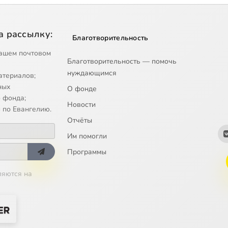
а рассылку:
Благотворительность
ашем почтовом
Благотворительность — помочь
нуждающимся
атериалов;
ных
О фонде
 фонда;
Новости
 по Евангелию.
Отчёты
Им помогли
Программы
ляются на