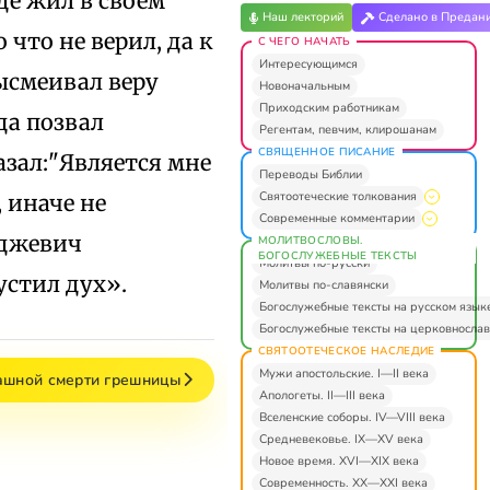
де жил в своем
Наш лекторий
Сделано в Предан
 что не верил, да к
С ЧЕГО НАЧАТЬ
Интересующимся
ысмеивал веру
Новоначальным
Приходским работникам
да позвал
Регентам, певчим, клирошанам
СВЯЩЕННОЕ ПИСАНИЕ
азал:"Является мне
Переводы Библии
Святоотеческие толкования
 иначе не
Современные комментарии
рджевич
МОЛИТВОСЛОВЫ.
БОГОСЛУЖЕБНЫЕ ТЕКСТЫ
Молитвы по-русски
устил дух».
Молитвы по-славянски
Богослужебные тексты на русском язык
Богослужебные тексты на церковнослав
СВЯТООТЕЧЕСКОЕ НАСЛЕДИЕ
Мужи апостольские. I—II века
ашной смерти грешницы
Апологеты. II—III века
Вселенские соборы. IV—VIII века
Средневековье. IX—XV века
Новое время. XVI—XIX века
Современность. XX—XXI века