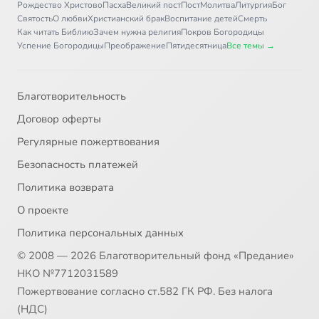
Рождество Христово
Пасха
Великий пост
Пост
Молитва
Литургия
Бог
Святость
О любви
Христианский брак
Воспитание детей
Смерть
Как читать Библию
Зачем нужна религия
Покров Богородицы
Успение Богородицы
Преображение
Пятидесятница
Все темы →
Благотворительность
Договор оферты
Регулярные пожертвования
Безопасность платежей
Политика возврата
О проекте
Политика персональных данных
© 2008 — 2026 Благотворительный фонд «Предание»
НКО №7712031589
Пожертвование согласно ст.582 ГК РФ. Без налога
(НДС)