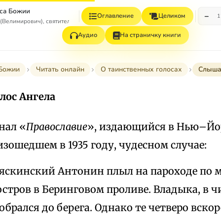
са Божии
−
Оглавление
Целиком
1
(Велимирович), святитель
Аудио
На страничку книги
Божии
Читать онлайн
О таинственных голосах
Слыша
лос Ангела
нал «
Православие
», издающийся в Нью–Йор
изошедшем в 1935 году, чудесном случае:
яскинский Антонин плыл на пароходе по 
остров в Беринговом проливе. Владыка, в ч
обрался до берега. Однако те четверо вскор