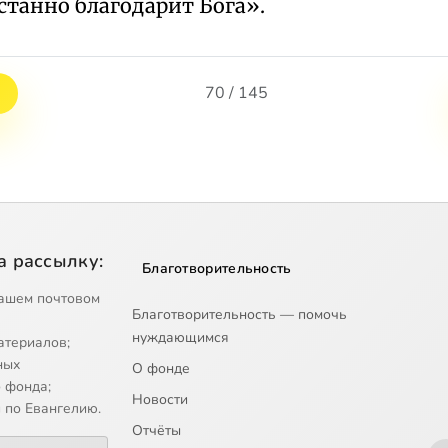
станно благодарит Бога».
70 / 145
а рассылку:
Благотворительность
ашем почтовом
Благотворительность — помочь
нуждающимся
атериалов;
ных
О фонде
 фонда;
Новости
 по Евангелию.
Отчёты