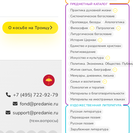
ПРЕДМЕТНЫЙ КАТАЛОГ
Практика духовной жизни
Систематическое богословие
Проповеди, беседы
Апологетика
О косьбе на Троицу
Философия
Патрология
Литургическое богословие
История Церкви
Единство и разделения христиан
Религиоведение
Искусство и культура
Политика. Экономика. Общество. Публи
Жития святых, биографии
Мемуары, дневники, письма
Семья и воспитание
Психология и терапия
Материалы о благотворительности
+7 (495) 722-92-79
Материалы на иностранных языках
fond@predanie.ru
ХУДОЖЕСТВЕННАЯ ЛИТЕРАТУРА
Русская литература
support@predanie.ru
Переводная поэзия
(техн.вопросы)
Русская поэзия
Зарубежная литература