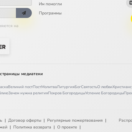
Им помогли
Программы
ляются на
 страницы медиатеки
асха
Великий пост
Пост
Молитва
Литургия
Бог
Святость
О любви
Христианс
иблию
Зачем нужна религия
Покров Богородицы
Успение Богородицы
Пре
ть
|
Договор оферты
|
Регулярные пожертвования
|
Распр
ежей
|
Политика возврата
|
О проекте
|