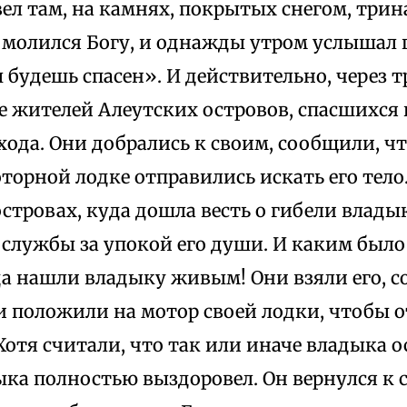
ел там, на камнях, покрытых снегом, трин
 молился Богу, и однажды утром услышал г
ы будешь спасен». И действительно, через т
е жителей Алеутских островов, спасшихся
хода. Они добрались к своим, сообщили, чт
торной лодке отправились искать его тело
островах, куда дошла весть о гибели влады
 службы за упокой его души. И каким было
да нашли владыку живым! Они взяли его, 
и положили на мотор своей лодки, чтобы о
Хотя считали, что так или иначе владыка о
ыка полностью выздоровел. Он вернулся к с