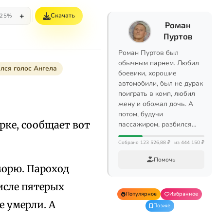
+
Скачать
25%
Роман
Пуртов
Роман Пуртов был
обычным парнем. Любил
лся голос Ангела
боевики, хорошие
автомобили, был не дурак
поиграть в комп, любил
жену и обожал дочь. А
потом, будучи
ке, сообщает вот
пассажиром, разбился…
Собрано 123 526,88 ₽
из 444 150 ₽
Помочь
морю. Пароход
исле пятерых
Популярное
Избранное
е умерли. А
Позже