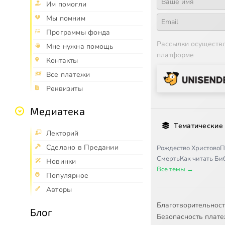
Им помогли
Мы помним
Программы фонда
Рассылки осуществ
Мне нужна помощь
платформе
Контакты
Все платежи
Реквизиты
Медиатека
Тематические
Лекторий
Сделано в Предании
Рождество Христово
П
Смерть
Как читать Б
Новинки
Все темы →
Популярное
Авторы
Благотворительнос
Блог
Безопасность плат