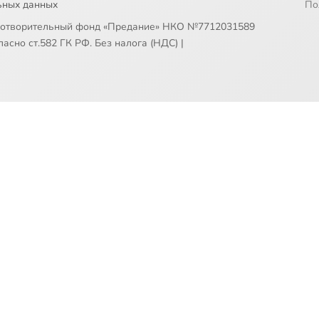
ьных данных
По
готворительный фонд «Предание» НКО №7712031589
асно ст.582 ГК РФ. Без налога (НДС)
|