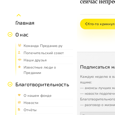
сейчас непре
Главная
Кто‑то крикнул
О нас
Команда Предание.ру
Попечительский совет
Наши друзья
Подписаться н
Известные люди о
Предании
Каждую неделю в в
ящике:
Благотворительность
— анонсы лучших м
— новости подопеч
О нашем фонде
Благотворительного
Новости
— разговор о жизни
Отчёты