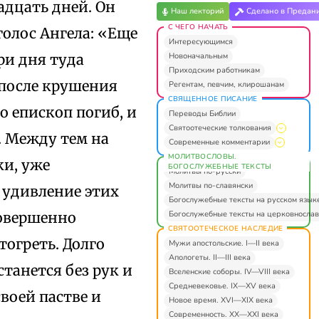
адцать дней. Он
Наш лекторий
Сделано в Предан
С ЧЕГО НАЧАТЬ
олос Ангела: «Еще
Интересующимся
Новоначальным
ри дня туда
Приходским работникам
 после крушения
Регентам, певчим, клирошанам
СВЯЩЕННОЕ ПИСАНИЕ
о епископ погиб, и
Переводы Библии
Святоотеческие толкования
. Между тем на
Современные комментарии
МОЛИТВОСЛОВЫ.
ки, уже
БОГОСЛУЖЕБНЫЕ ТЕКСТЫ
Молитвы по-русски
Молитвы по-славянски
 удивление этих
Богослужебные тексты на русском язык
Богослужебные тексты на церковнослав
совершенно
СВЯТООТЕЧЕСКОЕ НАСЛЕДИЕ
тогреть. Долго
Мужи апостольские. I—II века
Апологеты. II—III века
станется без рук и
Вселенские соборы. IV—VIII века
Средневековье. IX—XV века
воей пастве и
Новое время. XVI—XIX века
Современность. XX—XXI века