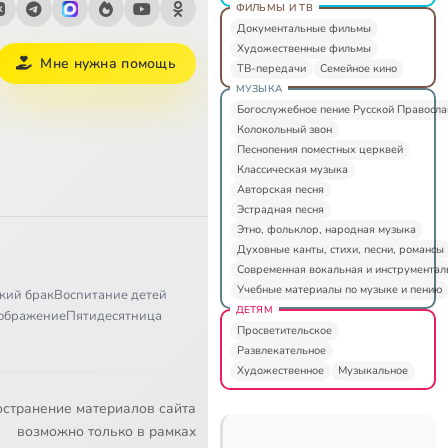
ФИЛЬМЫ И ТВ
Документальные фильмы
Художественные фильмы
Мне нужна помощь
ТВ-передачи
Семейное кино
МУЗЫКА
Богослужебное пение Русской Правосл
Колокольный звон
Песнопения поместных церквей
Классическая музыка
Авторская песня
Эстрадная песня
Этно, фольклор, народная музыка
Духовные канты, стихи, песни, романсы
Современная вокальная и инструментал
Учебные материалы по музыке и пению
кий брак
Воспитание детей
ДЕТЯМ
ображение
Пятидесятница
Просветительское
Развлекательное
Художественное
Музыкальное
остранение материалов сайта
возможно только в рамках