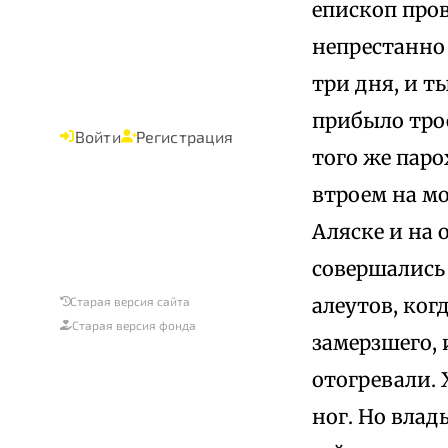
епископ пров
непрестанно
три дня, и т
прибыло тро
Войти
Регистрация
того же паро
втроем на мо
Аляске и на 
совершались
алеутов, ког
Старая версия сайта
Старая версия фонда
замерзшего, 
отогревали. 
ног. Но влад