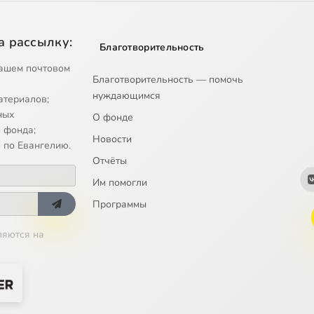
а рассылку:
Благотворительность
ашем почтовом
Благотворительность — помочь
нуждающимся
атериалов;
ных
О фонде
 фонда;
Новости
 по Евангелию.
Отчёты
Им помогли
Программы
ляются на