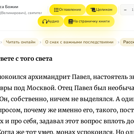
са Божии
−
Оглавление
Целиком
1
(Велимирович), святитель
Аудио
На страничку книги
Читать онлайн
О снах с важными последствиями
Расск
вете с того света
упокоился архимандрит Павел, настоятель 
вры под Москвой. Отец Павел был необыч
н, собственно, ничем не выделялся. А оди
просом, почему же именно его, такого, по
х и про себя, задавал этот вопрос вплоть д
Когда же тот умер, монах успокоился. Но