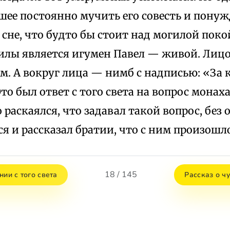
шее постоянно мучить его совесть и пону
 сне, что будто бы стоит над могилой поко
илы является игумен Павел — живой. Лицо
м. А вокруг лица — нимб с надписью: «За 
то был ответ с того света на вопрос монах
 раскаялся, что задавал такой вопрос, без 
я и рассказал братии, что с ним произошло
18 / 145
нии с того света
Рассказ о ч