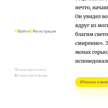
нечто, начав
Он увидел во
вдруг из мог
Войти
Регистрация
благим свето
смирение». Э
монах горько
исповедовалс
Старая версия сайта
Старая версия фонда
Рассказ о явле