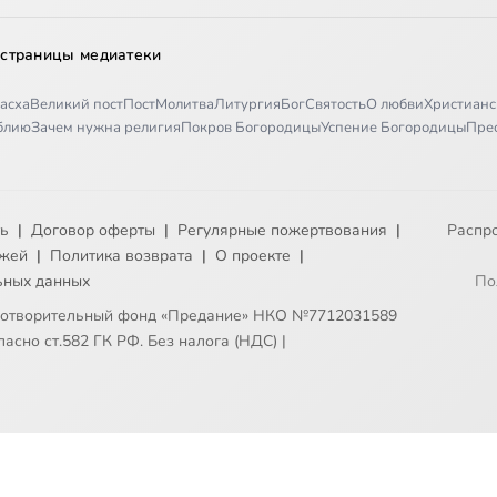
 страницы медиатеки
асха
Великий пост
Пост
Молитва
Литургия
Бог
Святость
О любви
Христианс
иблию
Зачем нужна религия
Покров Богородицы
Успение Богородицы
Пре
ть
|
Договор оферты
|
Регулярные пожертвования
|
Распр
ежей
|
Политика возврата
|
О проекте
|
ьных данных
По
готворительный фонд «Предание» НКО №7712031589
асно ст.582 ГК РФ. Без налога (НДС)
|