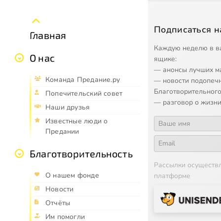
Подписаться н
Главная
Каждую неделю в в
О нас
ящике:
— анонсы лучших м
Команда Предание.ру
— новости подопеч
Благотворительного
Попечительский совет
— разговор о жизни
Наши друзья
Известные люди о
Предании
Благотворительность
Рассылки осуществ
О нашем фонде
платформе
Новости
Отчёты
Им помогли