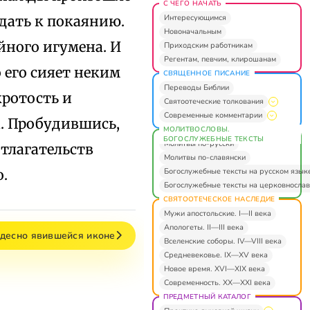
С ЧЕГО НАЧАТЬ
Интересующимся
ждать к покаянию.
Новоначальным
йного игумена. И
Приходским работникам
Регентам, певчим, клирошанам
 его сияет неким
СВЯЩЕННОЕ ПИСАНИЕ
Переводы Библии
кротость и
Святоотеческие толкования
Современные комментарии
а. Пробудившись,
МОЛИТВОСЛОВЫ.
БОГОСЛУЖЕБНЫЕ ТЕКСТЫ
Молитвы по-русски
отлагательств
Молитвы по-славянски
Богослужебные тексты на русском язык
.
Богослужебные тексты на церковнослав
СВЯТООТЕЧЕСКОЕ НАСЛЕДИЕ
Мужи апостольские. I—II века
Апологеты. II—III века
удесно явившейся иконе
Вселенские соборы. IV—VIII века
Средневековье. IX—XV века
Новое время. XVI—XIX века
Современность. XX—XXI века
ПРЕДМЕТНЫЙ КАТАЛОГ