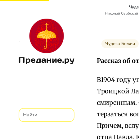
Чуде
Николай Сербский 
Чудеса Божии
Предание.ру
Рассказ об от
В1904 году 
Троицкой Ла
смиренным. О
терзаться во
Причем, вслу
отца Павла. 