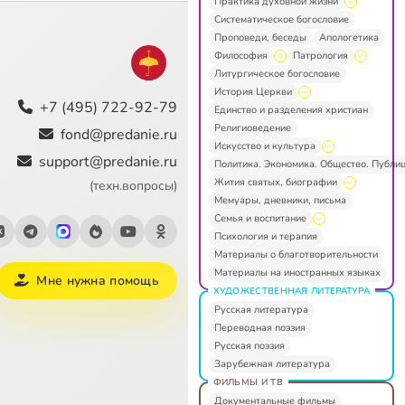
Практика духовной жизни
Систематическое богословие
Проповеди, беседы
Апологетика
Философия
Патрология
Литургическое богословие
История Церкви
+7 (495) 722-92-79
Единство и разделения христиан
Религиоведение
fond@predanie.ru
Искусство и культура
support@predanie.ru
Политика. Экономика. Общество. Публи
Жития святых, биографии
(техн.вопросы)
Мемуары, дневники, письма
Семья и воспитание
Психология и терапия
Материалы о благотворительности
Материалы на иностранных языках
Мне нужна помощь
ХУДОЖЕСТВЕННАЯ ЛИТЕРАТУРА
Русская литература
Переводная поэзия
Русская поэзия
Зарубежная литература
ФИЛЬМЫ И ТВ
Документальные фильмы