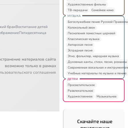
Художественные фильмы
ТВ-передачи
Семейное кино
МУЗЫКА
Богослужебное пение Русской Правосл
кий брак
Воспитание детей
Колокольный звон
ображение
Пятидесятница
Песнопения поместных церквей
Классическая музыка
Авторская песня
Эстрадная песня
Этно, фольклор, народная музыка
остранение материалов сайта
Духовные канты, стихи, песни, романсы
возможно только в рамках
Современная вокальная и инструментал
льзовательского соглашения
Учебные материалы по музыке и пению
ДЕТЯМ
Просветительское
Развлекательное
Художественное
Музыкальное
Скачайте наше
приложение