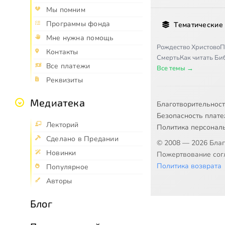
Мы помним
Программы фонда
Тематические
Мне нужна помощь
Рождество Христово
П
Контакты
Смерть
Как читать Б
Все платежи
Все темы →
Реквизиты
Медиатека
Благотворительнос
Безопасность плат
Лекторий
Политика персонал
Сделано в Предании
© 2008 — 2026 Бла
Новинки
Пожертвование согл
Политика возврата
Популярное
Авторы
Блог