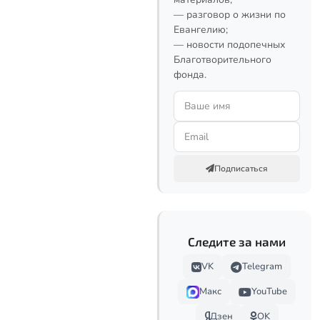
— разговор о жизни по
Евангелию;
— новости подопечных
Благотворительного
фонда.
Подписаться
Следите за нами
VK
Telegram
Макс
YouTube
Дзен
OK