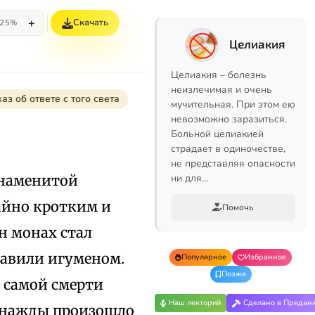
+
Скачать
25%
Целиакия
Целиакия – болезнь
неизлечимая и очень
аз об ответе с того света
мучительная. При этом ею
невозможно заразиться.
Больной целиакией
страдает в одиночестве,
не представляя опасности
знаменитой
ни для…
айно кротким и
Помочь
н монах стал
ставили игуменом.
Популярное
Избранное
Позже
о самой смерти
Наш лекторий
Сделано в Предан
 однажды произошло