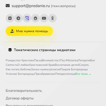
support@predanie.ru
(техн.вопросы)
Мне нужна помощь
Тематические страницы медиатеки
Рождество Христово
Пасха
Великий пост
Пост
Молитва
Литургия
Бог
Святость
О любви
Христианский брак
Воспитание детей
Смерть
Как читать Библию
Зачем нужна религия
Покров Богородицы
Успение Богородицы
Преображение
Пятидесятница
Все темы →
Благотворительность
Договор оферты
Регулярные пожертвования