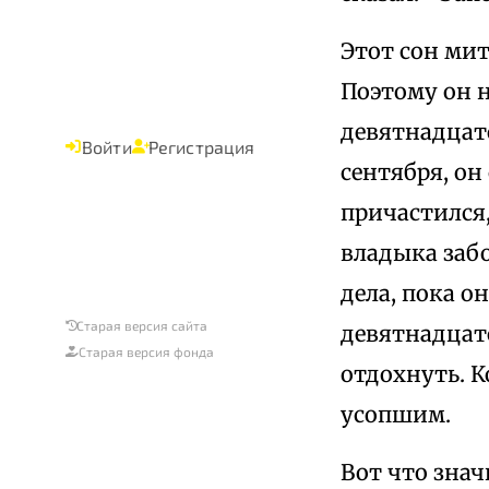
Этот сон мит
Поэтому он н
девятнадцат
Войти
Регистрация
сентября, он
причастился
владыка забо
дела, пока он
Старая версия сайта
девятнадцат
Старая версия фонда
отдохнуть. К
усопшим.
Вот что зна