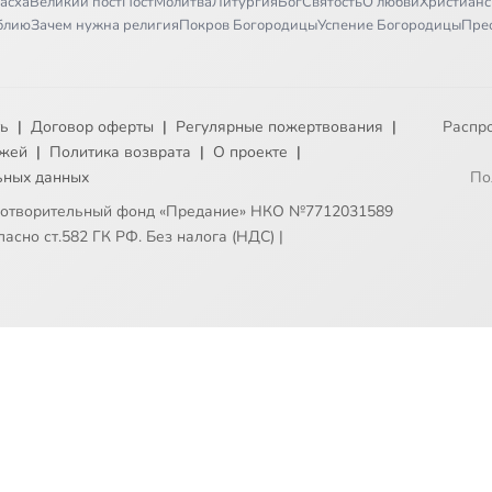
асха
Великий пост
Пост
Молитва
Литургия
Бог
Святость
О любви
Христианс
иблию
Зачем нужна религия
Покров Богородицы
Успение Богородицы
Пре
ть
|
Договор оферты
|
Регулярные пожертвования
|
Распр
ежей
|
Политика возврата
|
О проекте
|
ьных данных
По
готворительный фонд «Предание» НКО №7712031589
асно ст.582 ГК РФ. Без налога (НДС)
|