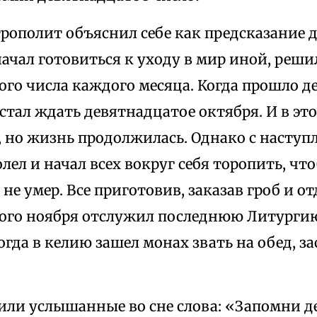
рополит объяснил себе как предсказание д
ачал готовиться к уходу в мир иной, реш
ого числа каждого месяца. Когда прошло д
 стал ждать девятнадцатое октября. И в эт
, но жизнь продолжилась. Однако с наступ
лел и начал всех вокруг себя торопить, ч
 не умер. Все приготовив, заказав гроб и о
ого ноября отслужил последнюю Литурги
огда в келию зашел монах звать на обед, з
чили услышанные во сне слова: «Запомни 