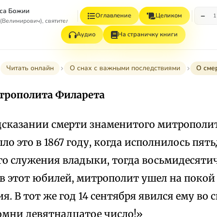
са Божии
−
Оглавление
Целиком
1
(Велимирович), святитель
Аудио
На страничку книги
Читать онлайн
О снах с важными последствиями
О сме
трополита Филарета
дсказании смерти знаменитого митрополи
ло это в 1867 году, когда исполнилось пять
го служения владыки, тогда восьмидесяти
в этот юбилей, митрополит ушел на покой
я. В тот же год 14 сентября явился ему во с
помни девятнадцатое число!»