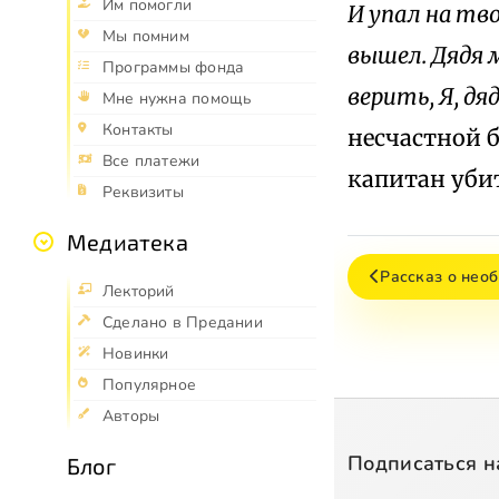
Им помогли
И упал на тво
Мы помним
вышел. Дядя м
Программы фонда
верить, Я, дя
Мне нужна помощь
Контакты
несчастной 
Все платежи
капитан уби
Реквизиты
Медиатека
Рассказ о нео
Лекторий
Сделано в Предании
Новинки
Популярное
Авторы
Подписаться н
Блог