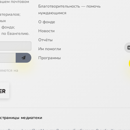
ашем почтовом
Благотворительность — помочь
нуждающимся
атериалов;
ных
О фонде
 фонда;
Новости
 по Евангелию.
Отчёты
Им помогли
Программы
ляются на
 страницы медиатеки