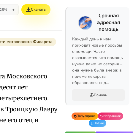
+
Скачать
25%
Срочная
адресная
помощь
Каждый день к нам
рти митрополита Филарета
приходят новые просьбы
о помощи. Часто
оказывается, что помощь
нужна даже не сегодня –
она нужна была вчера: в
та Московского
приеме лекарств
образовался нед…
десят лет
Помочь
четырехлетнего.
 в Троицкую Лавру
Популярное
Избранное
не его отец и
Позже