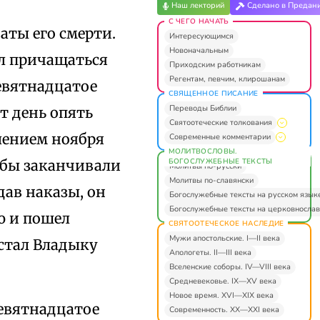
Наш лекторий
Сделано в Предан
С ЧЕГО НАЧАТЬ
аты его смерти.
Интересующимся
Новоначальным
ил причащаться
Приходским работникам
Регентам, певчим, клирошанам
евятнадцатое
СВЯЩЕННОЕ ПИСАНИЕ
Переводы Библии
от день опять
Святоотеческие толкования
лением ноября
Современные комментарии
МОЛИТВОСЛОВЫ.
БОГОСЛУЖЕБНЫЕ ТЕКСТЫ
тобы заканчивали
Молитвы по-русски
Молитвы по-славянски
тдав наказы, он
Богослужебные тексты на русском язык
Богослужебные тексты на церковнослав
ю и пошел
СВЯТООТЕЧЕСКОЕ НАСЛЕДИЕ
Мужи апостольские. I—II века
астал Владыку
Апологеты. II—III века
Вселенские соборы. IV—VIII века
Средневековье. IX—XV века
Новое время. XVI—XIX века
девятнадцатое
Современность. XX—XXI века