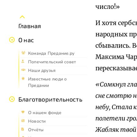
число!»
И хотя сербс
Главная
народных пр
О нас
сбывались. 
Команда Предание.ру
Максима Чарн
Попечительский совет
пересказыва
Наши друзья
Известные люди о
«Сомкнул глаз
Предании
сне смотрю на
Благотворительность
небу, Стала 
О нашем фонде
полетели гро
Новости
Жабляк твой 
Отчёты