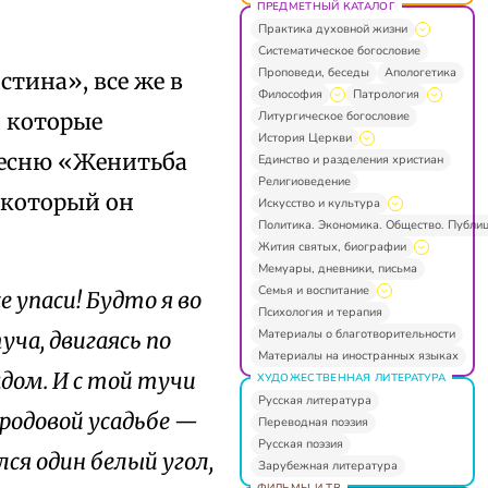
ПРЕДМЕТНЫЙ КАТАЛОГ
Практика духовной жизни
Систематическое богословие
Проповеди, беседы
Апологетика
стина», все же в
Философия
Патрология
Литургическое богословие
, которые
История Церкви
 песню «Женитьба
Единство и разделения христиан
Религиоведение
 который он
Искусство и культура
Политика. Экономика. Общество. Публи
Жития святых, биографии
Мемуары, дневники, письма
Семья и воспитание
е упаси! Будто я во
Психология и терапия
Материалы о благотворительности
уча, двигаясь по
Материалы на иностранных языках
дом. И с той тучи
ХУДОЖЕСТВЕННАЯ ЛИТЕРАТУРА
Русская литература
 родовой усадьбе —
Переводная поэзия
Русская поэзия
ся один белый угол,
Зарубежная литература
ФИЛЬМЫ И ТВ