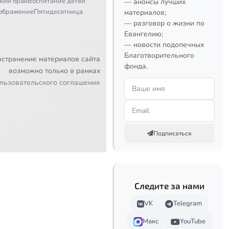
кий брак
Воспитание детей
— анонсы лучших
ображение
Пятидесятница
материалов;
— разговор о жизни по
Евангелию;
— новости подопечных
Благотворительного
остранение материалов сайта
фонда.
возможно только в рамках
льзовательского соглашения
Подписаться
Следите за нами
VK
Telegram
Макс
YouTube