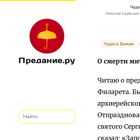
Чуде
Николай Сербский 
Чудеса Божии
Предание.ру
О смерти ми
Читаю о пре
Филарета. Бы
архиерейско
Отпразднова
святого Серги
сказал: «За