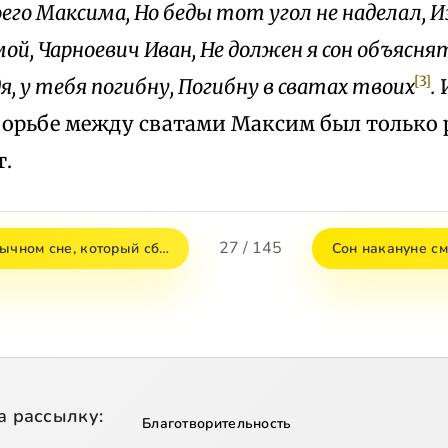
его Максима, Но беды тот угол не наделал, И
ой, Чарноевич Иван, Не должен я сон объяснят
[3]
дя, у тебя погибну, Погибну в сватах твоих
.
И
борьбе между сватами Максим был только р
т.
27 / 145
бычном сне, который сб…
Сон накануне с
а рассылку:
Благотворительность