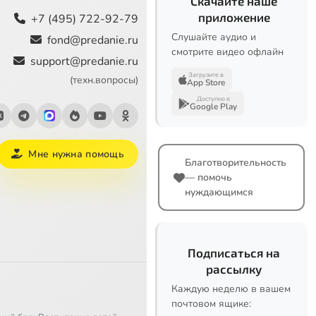
Скачайте наше
приложение
+7 (495) 722-92-79
Слушайте аудио и
fond@predanie.ru
смотрите видео офлайн
support@predanie.ru
Загрузите в
(техн.вопросы)
App Store
Доступно в
Google Play
Мне нужна помощь
Благотворительность
— помочь
нуждающимся
Подписаться на
рассылку
Каждую неделю в вашем
почтовом ящике: