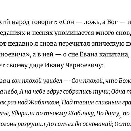
кий народ говорит: «Сон — ложь, а Бог — и
еданиях и песнях упоминается много снов
Вот недавно я снова перечитал эпическую
оевича», а в ней — о сне Ёвана капитана,
ет своему дяде Ивану Чарноевичу:
а и сон плохой увидел — Сон плохой, что Бож
 небо, А на небе вдруг собрались тучи; Одна т
как раз над Жабляком, Над твоим славным гра
мы, Ударили по твоему Жабляку, По дому
по
у
огонь разрушил До самых до оснований; Остал