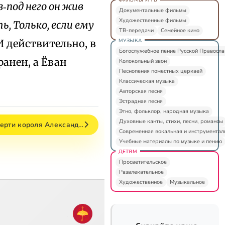
з‑под него он жив
Документальные фильмы
Художественные фильмы
ь, Только, если ему
ТВ-передачи
Семейное кино
МУЗЫКА
 действительно, в
Богослужебное пение Русской Правосл
анен, а Ёван
Колокольный звон
Песнопения поместных церквей
Классическая музыка
Авторская песня
Эстрадная песня
Этно, фольклор, народная музыка
Духовные канты, стихи, песни, романсы
мерти короля Александ…
Современная вокальная и инструментал
Учебные материалы по музыке и пению
ДЕТЯМ
Просветительское
Развлекательное
Художественное
Музыкальное