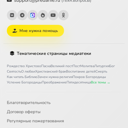
support@predanie.ru
(техн.вопросы)
Мне нужна помощь
Тематические страницы медиатеки
Рождество Христово
Пасха
Великий пост
Пост
Молитва
Литургия
Бог
Святость
О любви
Христианский брак
Воспитание детей
Смерть
Как читать Библию
Зачем нужна религия
Покров Богородицы
Успение Богородицы
Преображение
Пятидесятница
Все темы →
Благотворительность
Договор оферты
Регулярные пожертвования