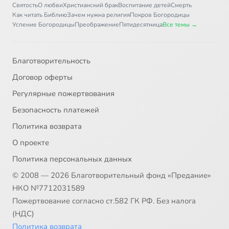
Святость
О любви
Христианский брак
Воспитание детей
Смерть
Как читать Библию
Зачем нужна религия
Покров Богородицы
Успение Богородицы
Преображение
Пятидесятница
Все темы →
Благотворительность
Договор оферты
Регулярные пожертвования
Безопасность платежей
Политика возврата
О проекте
Политика персональных данных
© 2008 — 2026 Благотворительный фонд «Предание»
НКО №7712031589
Пожертвование согласно ст.582 ГК РФ. Без налога
(НДС)
Политика возврата