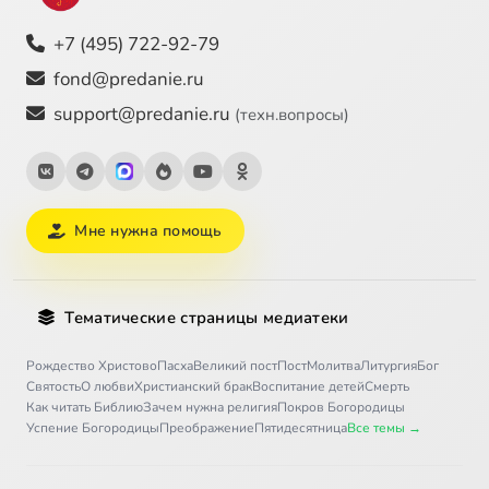
+7 (495) 722-92-79
fond@predanie.ru
support@predanie.ru
(техн.вопросы)
Мне нужна помощь
Тематические страницы медиатеки
Рождество Христово
Пасха
Великий пост
Пост
Молитва
Литургия
Бог
Святость
О любви
Христианский брак
Воспитание детей
Смерть
Как читать Библию
Зачем нужна религия
Покров Богородицы
Успение Богородицы
Преображение
Пятидесятница
Все темы →