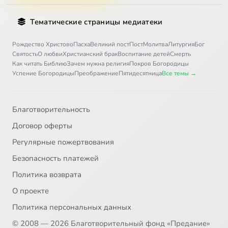
Тематические страницы медиатеки
Рождество Христово
Пасха
Великий пост
Пост
Молитва
Литургия
Бог
Святость
О любви
Христианский брак
Воспитание детей
Смерть
Как читать Библию
Зачем нужна религия
Покров Богородицы
Успение Богородицы
Преображение
Пятидесятница
Все темы →
Благотворительность
Договор оферты
Регулярные пожертвования
Безопасность платежей
Политика возврата
О проекте
Политика персональных данных
© 2008 — 2026 Благотворительный фонд «Предание»