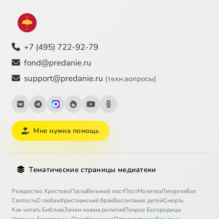
+7 (495) 722-92-79
fond@predanie.ru
support@predanie.ru
(техн.вопросы)
Мне нужна помощь
Тематические страницы медиатеки
Рождество Христово
Пасха
Великий пост
Пост
Молитва
Литургия
Бог
Святость
О любви
Христианский брак
Воспитание детей
Смерть
Как читать Библию
Зачем нужна религия
Покров Богородицы