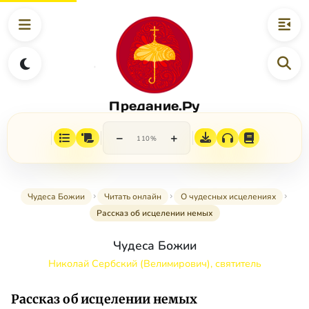
Предание.Ру
−
+
110%
Чудеса Божии
Читать онлайн
О чудесных исцелениях
Рассказ об исцелении немых
Чудеса Божии
Николай Сербский (Велимирович), святитель
Рассказ об исцелении немых