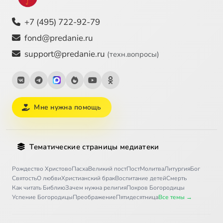
+7 (495) 722-92-79
fond@predanie.ru
support@predanie.ru
(техн.вопросы)
Мне нужна помощь
Тематические страницы медиатеки
Рождество Христово
Пасха
Великий пост
Пост
Молитва
Литургия
Бог
Святость
О любви
Христианский брак
Воспитание детей
Смерть
Как читать Библию
Зачем нужна религия
Покров Богородицы
Успение Богородицы
Преображение
Пятидесятница
Все темы →