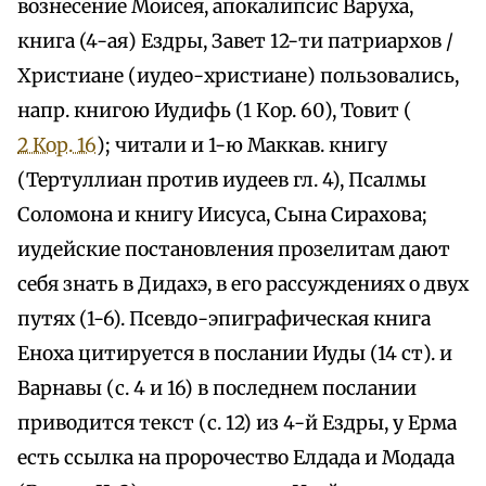
вознесение Моисея, апокалипсис Варуха,
книга (4-ая) Ездры, Завет 12-ти патриархов /
Христиане (иудео-христиане) пользовались,
напр. книгою Иудифь (1 Кop. 60), Товит (
2 Кор. 16
); читали и 1-ю Маккав. книгу
(Тертуллиан против иудеев гл. 4), Псалмы
Соломона и книгу Иисуса, Сына Сирахова;
иудейские постановления прозелитам дают
себя знать в Дидахэ, в его рассуждениях о двух
путях (1-6). Псевдо-эпиграфическая книга
Еноха цитируется в послании Иуды (14 ст). и
Варнавы (с. 4 и 16) в последнем послании
приводится текст (с. 12) из 4-й Ездры, у Ерма
есть ссылка на пророчество Елдада и Модада