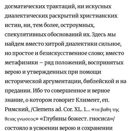
догматических трактаций, ни искусных
диалектических раскрытий христианских
истин, ни, тем более, остроумных,
спекулятивных обоснований их. Здесь мы
найдем вместо хитрой диалектики сильное,
но простое и безискусственное слово; вместо
метафизики – ряд положений, воспринятых
верою и утвержденных при помощи
исторической аргументации, библейской и на
предании. Ибо то совершенное и верное
знание, о котором говорит Климент, еп.
Римский, /Clemens ad. Cor. XL. 1… «τα βαθη της
θειας γνωσεος» «Глубины божест. гносиса»/
состояло в усвоении верою и сохранении