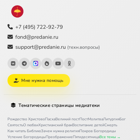
+7 (495) 722-92-79
fond@predanie.ru
support@predanie.ru
(техн.вопросы)
Мне нужна помощь
Тематические страницы медиатеки
Рождество Христово
Пасха
Великий пост
Пост
Молитва
Литургия
Бог
Святость
О любви
Христианский брак
Воспитание детей
Смерть
Как читать Библию
Зачем нужна религия
Покров Богородицы
Успение Богородицы
Преображение
Пятидесятница
Все темы →