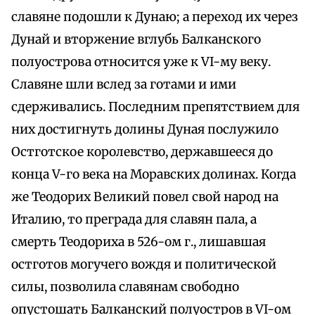
славяне подошли к Дунаю; а переход их через
Дунай и вторжение вглубь Балканского
полуострова относится уже к VI-му веку.
Славяне шли вслед за готами и ими
сдерживались. Последним препятствием для
них достигнуть долины Дуная послужило
Остготское королевство, державшееся до
конца V-го века на Моравских долинах. Когда
же Теодорих Великий повел свой народ на
Италию, то преграда для славян пала, а
смерть Теодориха в 526-ом г., лишавшая
остготов могучего вождя и политической
силы, позволила славянам свободно
опустошать Балканский полуостров в VI-ом