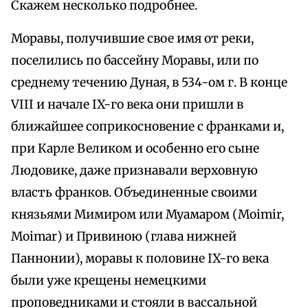
Скажем несколько подробнее.
Моравы, получившие свое имя от реки,
поселились по бассейну Моравы, или по
среднему течению Дуная, в 534-ом г. В конце
VIII и начале IX-го века они пришли в
ближайшее соприкосновение с франками и,
при Карле Великом и особенно его сыне
Людовике, даже признавали верховную
власть франков. Объединенные своими
князьями Мимиром или Муамаром (Moimir,
Moimar) и Привиною (глава нижней
Паннонии), моравы к половине IX-го века
были уже крещены немецкими
проповедниками и стояли в вассальной