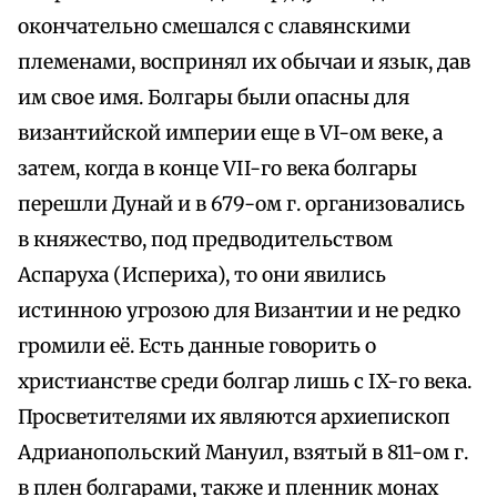
окончательно смешался с славянскими
племенами, воспринял их обычаи и язык, дав
им свое имя. Болгары были опасны для
византийской империи еще в VI-ом веке, а
затем, когда в конце VII-го века болгары
перешли Дунай и в 679-ом г. организовались
в княжество, под предводительством
Аспаруха (Испериха), то они явились
истинною угрозою для Византии и не редко
громили её. Есть данные говорить о
христианстве среди болгар лишь с IX-го века.
Просветителями их являются архиепископ
Адрианопольский Мануил, взятый в 811-ом г.
в плен болгарами, также и пленник монах