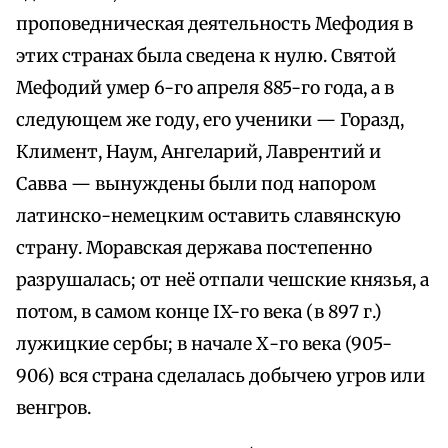
проповедническая деятельность Мефодия в
этих странах была сведена к нулю. Святой
Мефодий умер 6-го апреля 885-го года, а в
следующем же году, его ученики — Горазд,
Климент, Наум, Ангеларий, Лаврентий и
Савва — вынуждены были под напором
латинско-немецким оставить славянскую
страну. Моравская держава постепенно
разрушалась; от неё отпали чешские князья, а
потом, в самом конце IX-го века (в 897 г.)
лужицкие сербы; в начале Х-го века (905-
906) вся страна сделалась добычею угров или
венгров.