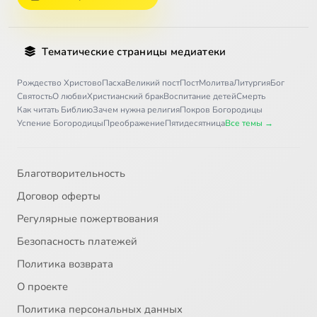
Тематические страницы медиатеки
Рождество Христово
Пасха
Великий пост
Пост
Молитва
Литургия
Бог
Святость
О любви
Христианский брак
Воспитание детей
Смерть
Как читать Библию
Зачем нужна религия
Покров Богородицы
Успение Богородицы
Преображение
Пятидесятница
Все темы →
Благотворительность
Договор оферты
Регулярные пожертвования
Безопасность платежей
Политика возврата
О проекте
Политика персональных данных