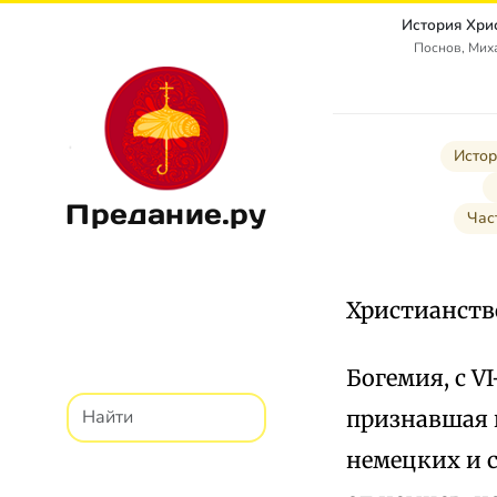
История Хри
Поснов, Мих
Истор
Предание.ру
Час
Христианство
Богемия, с V
признавшая 
немецких и с