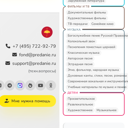
Зарубежная литература
ФИЛЬМЫ И ТВ
Документальные фильмы
Художественные фильмы
ТВ-передачи
Семейное кино
МУЗЫКА
Богослужебное пение Русской Правосл
Колокольный звон
+7 (495) 722-92-79
Песнопения поместных церквей
Классическая музыка
fond@predanie.ru
Авторская песня
support@predanie.ru
Эстрадная песня
Этно, фольклор, народная музыка
(техн.вопросы)
Духовные канты, стихи, песни, романсы
Современная вокальная и инструментал
Учебные материалы по музыке и пению
ДЕТЯМ
Просветительское
Мне нужна помощь
Развлекательное
Художественное
Музыкальное