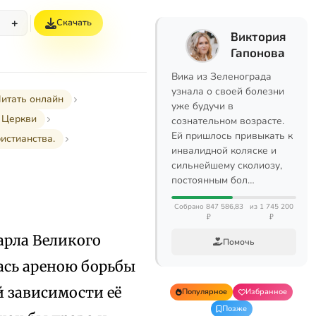
+
Скачать
%
Виктория
Гапонова
Вика из Зеленограда
узнала о своей болезни
итать онлайн
уже будучи в
 Церкви
сознательном возрасте.
Ей пришлось привыкать к
ристианства.
инвалидной коляске и
сильнейшему сколиозу,
постоянным бол…
Собрано 847 586,83
из 1 745 200
₽
₽
Карла Великого
Помочь
ась ареною борьбы
й зависимости её
Популярное
Избранное
Позже