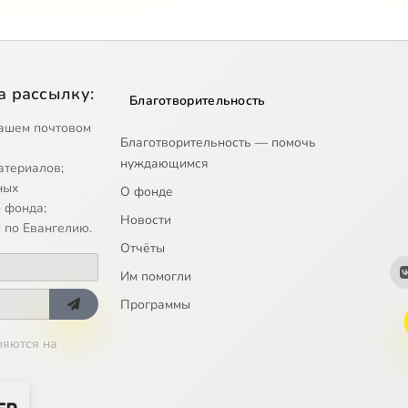
а рассылку:
Благотворительность
ашем почтовом
Благотворительность — помочь
нуждающимся
атериалов;
ных
О фонде
 фонда;
Новости
 по Евангелию.
Отчёты
Им помогли
Программы
ляются на