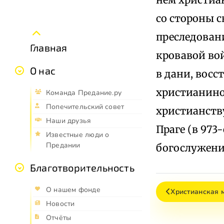
со стороны с
преследовани
Главная
кровавой вой
О нас
в дани, восс
христианином
Команда Предание.ру
Попечительский совет
христианств
Наши друзья
Праге (в 973-
Известные люди о
Предании
богослужени
Благотворительность
О нашем фонде
Христианская 
Новости
Отчёты