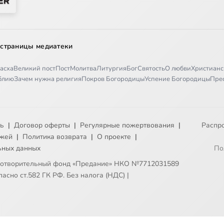
 страницы медиатеки
асха
Великий пост
Пост
Молитва
Литургия
Бог
Святость
О любви
Христианс
иблию
Зачем нужна религия
Покров Богородицы
Успение Богородицы
Пре
ть
|
Договор оферты
|
Регулярные пожертвования
|
Распр
ежей
|
Политика возврата
|
О проекте
|
ьных данных
По
готворительный фонд «Предание» НКО №7712031589
асно ст.582 ГК РФ. Без налога (НДС)
|