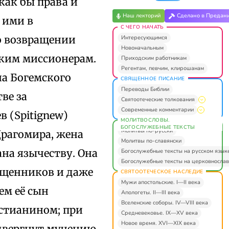
как бы права и
Наш лекторий
Сделано в Предан
 ими в
С ЧЕГО НАЧАТЬ
по возвращении
Интересующимся
Новоначальным
ским миссионерам.
Приходским работникам
Регентам, певчим, клирошанам
а Богемского
СВЯЩЕННОЕ ПИСАНИЕ
Переводы Библии
ве за
Святоотеческие толкования
Современные комментарии
в (Spitignew)
МОЛИТВОСЛОВЫ.
БОГОСЛУЖЕБНЫЕ ТЕКСТЫ
Молитвы по-русски
Драгомира, жена
Молитвы по-славянски
ана язычеству. Она
Богослужебные тексты на русском язык
Богослужебные тексты на церковнослав
ященников и даже
СВЯТООТЕЧЕСКОЕ НАСЛЕДИЕ
Мужи апостольские. I—II века
ем её сын
Апологеты. II—III века
Вселенские соборы. IV—VIII века
стианином; при
Средневековье. IX—XV века
Новое время. XVI—XIX века
одвергнут мучению