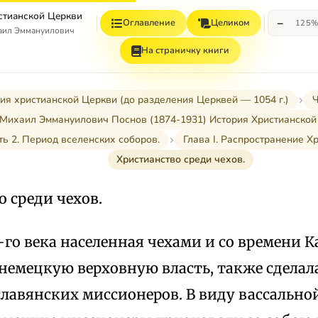
стианской Церкви
−
Оглавление
Целиком
125
аил Эммануилович
На страничку книги
ия христианской Церкви (до разделения Церквей — 1054 г.)
Ч
Михаил Эммануилович Поснов (1874-1931) История Христианской
ть 2. Период вселенских соборов.
Глава I. Распространение Х
Христианство среди чехов.
 среди чехов.
I-го века населенная чехами и со времени 
немецкую верховную власть, также сделал
лавянских миссионеров. В виду вассально