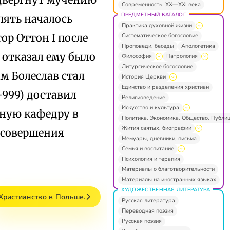
Современность. XX—XXI века
ПРЕДМЕТНЫЙ КАТАЛОГ
опять началось
Практика духовной жизни
ор Оттон I после
Систематическое богословие
Проповеди, беседы
Апологетика
 отказал ему было
Философия
Патрология
Литургическое богословие
ам Болеслав стал
История Церкви
Единство и разделения христиан
-999) доставил
Религиоведение
Искусство и культура
нную кафедру в
Политика. Экономика. Общество. Публи
Жития святых, биографии
о совершения
Мемуары, дневники, письма
Семья и воспитание
Психология и терапия
Материалы о благотворительности
Материалы на иностранных языках
ХУДОЖЕСТВЕННАЯ ЛИТЕРАТУРА
Христианство в Польше.
Русская литература
Переводная поэзия
Русская поэзия