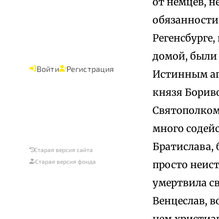
от немцев, н
обязанности
Регенсбурге,
домой, были
Войти
Регистрация
Истинным ап
князя Бориво
Святополком 
много содей
Братислава, 
Старая версия сайта
Старая версия фонда
просто неис
умертвила с
Венцеслав, 
нем христиан