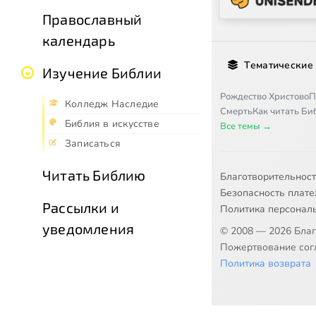
Православный
календарь
Тематические
Изучение Библии
Рождество Христово
П
Колледж Наследие
Смерть
Как читать Б
Библия в искусстве
Все темы →
Записаться
Читать Библию
Благотворительнос
Безопасность плат
Рассылки и
Политика персонал
уведомления
© 2008 — 2026 Бла
Пожертвование согл
Политика возврата