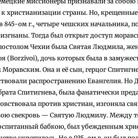
емецкие миссионеры признавали за собою 
 к христианизации страны. Но, крещенные
 в 845-ом г., четыре чешских начальника, 
 изгнаны. Тогда был открыт доступ морав
остолом Чехии была Святая Людмила, жен
я (Borzivoi), дочь которых была в замужест
Моравским. Она и её сын, герцог Спитигне
ствовали распространению Евангелия. Но 
брата Спитигнева, была фанатически пред
товствовала против христиан, изгоняла св
вою свекровь — Святую Людмилу. Между т
воспитанный бабкою, был убежденным хри
ство укрепилось. Но в 935-ом г. он был п