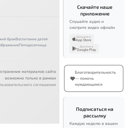
Скачайте наше
приложение
Слушайте аудио и
смотрите видео офлайн
Загрузите в
кий брак
Воспитание детей
App Store
ображение
Пятидесятница
Доступно в
Google Play
остранение материалов сайта
Благотворительность
возможно только в рамках
— помочь
нуждающимся
льзовательского соглашения
Подписаться на
рассылку
Каждую неделю в вашем