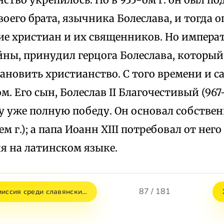
воего брата, язычника Болеслава, и тогда 
е христиан и их священников. Но императ
ны, принудил герцога Болеслава, который
тановить христианство. С того времени и с
. Его сын, Болеслав II Благочестивый (967
у уже полную победу. Он основал собстве
ем г.); а папа Иоанн XIII потребовал от нег
я на латинском языке.
87 / 181
миссия среди славянски…