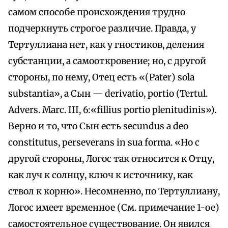
самом способе происхождения трудно
подчеркнуть строгое различие. Правда, у
Тертуллиана нет, как у гностиков, деления
субстанции, а самооткровение; но, с другой
стороны, по нему, Отец есть «(Pater) sola
substantia», а Сын — derivatio, portio (Tertul.
Advers. Marc. III, 6:«fillius portio plenitudinis»).
Верно и то, что Сын есть secundus a deo
constitutus, perseverans in sua forma. «Но с
другой стороны, Логос так относится к Отцу,
как луч к солнцу, ключ к источнику, как
ствол к корню». Несомненно, по Тертуллиану,
Логос имеет временное (См. примечание 1-ое)
самостоятельное существование. Он явился