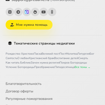
Мне нужна помощь
Тематические страницы медиатеки
Рождество Христово
Пасха
Великий пост
Пост
Молитва
Литургия
Бог
Святость
О любви
Христианский брак
Воспитание детей
Смерть
Как читать Библию
Зачем нужна религия
Покров Богородицы
Успение Богородицы
Преображение
Пятидесятница
Все темы →
Благотворительность
Договор оферты
Регулярные пожертвования