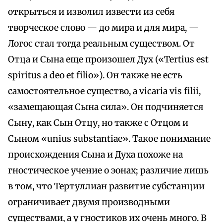
открыться и изволил извести из себя
творческое слово — до мира и для мира, —
Логос стал тогда реальным существом. От
Отца и Сына еще произошел Дух («Tertius est
spiritus a deo et filio»). Он также не есть
самостоятельное существо, а vicaria vis filii,
«замещающая Сына сила». Он подчиняется
Сыну, как Сын Отцу, но также с Отцом и
Сыном «unius substantiae». Такое понимание
происхождения Сына и Духа похоже на
гностическое учение о эонах; различие лишь
в том, что Тертуллиан развитие субстанции
ограничивает двумя производными
существами, а у гностиков их очень много. В