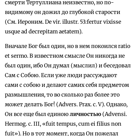
смерти Тертуллиана неизвестно, но по-
видимому он дожил до глубокой старости
(См. Иероним. De vir. illustr. 53:fertur vixisse
usque ad decrepitam aetatem).
Вначале Бог был один, но в нем покоился ratio
et sermo. В известном смысле Он никогда не
был один, ибо Он думал (мыслил) и беседовал
Сам с Собою. Если уже люди рассуждают
сами с собою и делают самих себя предметом
размышления, то во сколько раз более это
может делать Бог! (Advers. Prax. с. V). Однако,
Он все еще был единою
личностью
(Advensi.
Hermog. c. III, «fuit tempus, cum ei filius non
fuit»). Но в тот момент, когда Он пожелал