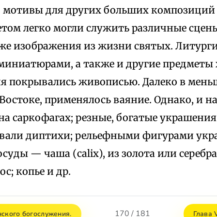
о мотивы для других больших композиций
етом легко могли служить различные сцены
акже изображения из жизни святых. Литург
миниатюрами, а также и другие предметы
я покрывались живописью. Далеко в меньш
Востоке, применялось ваяние. Однако, и н
на саркофагах; резные, богатые украшения
вали диптихи; рельефными фигурами укр
суды — чаша (calix), из золота или серебра
ос; копье и др.
170 / 181
нского богослужения.
Глава 