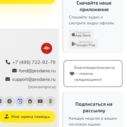
Скачайте наше
приложение
Слушайте аудио и
смотрите видео офлайн
Загрузите в
App Store
Доступно в
Google Play
+7 (495) 722-92-79
Благотворительность
fond@predanie.ru
— помочь
support@predanie.ru
нуждающимся
(техн.вопросы)
Подписаться на
рассылку
Мне нужна помощь
Каждую неделю в вашем
почтовом ящике: