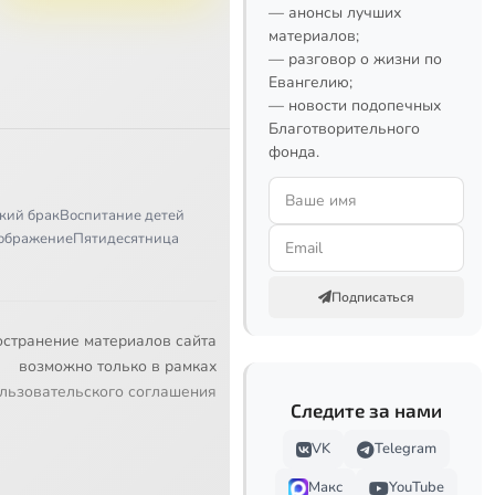
— анонсы лучших
материалов;
— разговор о жизни по
Евангелию;
— новости подопечных
Благотворительного
фонда.
кий брак
Воспитание детей
ображение
Пятидесятница
Подписаться
остранение материалов сайта
возможно только в рамках
льзовательского соглашения
Следите за нами
VK
Telegram
Макс
YouTube