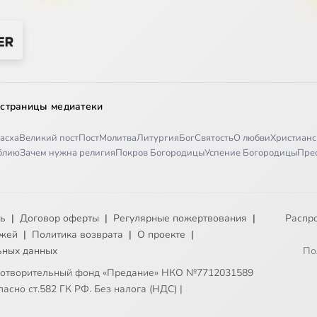
 страницы медиатеки
асха
Великий пост
Пост
Молитва
Литургия
Бог
Святость
О любви
Христианс
иблию
Зачем нужна религия
Покров Богородицы
Успение Богородицы
Пре
ть
|
Договор оферты
|
Регулярные пожертвования
|
Распр
ежей
|
Политика возврата
|
О проекте
|
ьных данных
По
готворительный фонд «Предание» НКО №7712031589
асно ст.582 ГК РФ. Без налога (НДС)
|