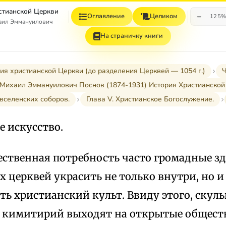
стианской Церкви
−
Оглавление
Целиком
125
аил Эммануилович
На страничку книги
ия христианской Церкви (до разделения Церквей — 1054 г.)
Ч
Михаил Эммануилович Поснов (1874-1931) История Христианской
 вселенских соборов.
Глава V. Христианское Богослужение.
е искусство.
тественная потребность часто громадные з
 церквей украсить не только внутри, но и
ь христианский культ. Ввиду этого, скул
, кимитирий выходят на открытые общест