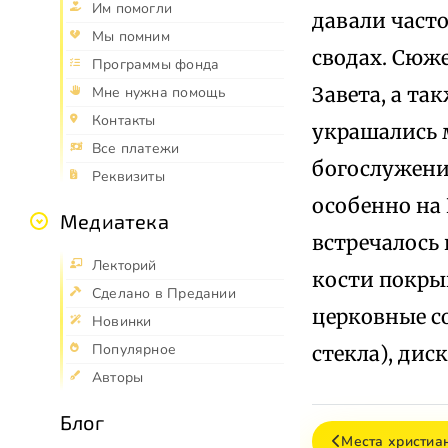
Им помогли
давали част
Мы помним
сводах. Сюж
Программы фонда
Завета, а т
Мне нужна помощь
Контакты
украшались 
Все платежи
богослужени
Реквизиты
особенно на 
Медиатека
встречалось 
Лекторий
кости покры
Сделано в Предании
церковные со
Новинки
Популярное
стекла), диск
Авторы
Блог
Места христиа