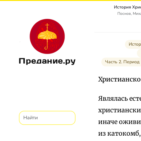
История Хри
Поснов, Мих
Истор
Предание.ру
Часть 2. Период
Христианско
Являлась ес
христианских
иначе оживит
из катокомб