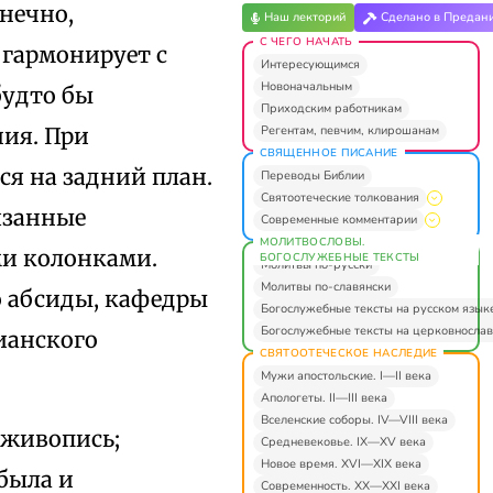
нечно,
Наш лекторий
Сделано в Предан
С ЧЕГО НАЧАТЬ
 гармонирует с
Интересующимся
Новоначальным
будто бы
Приходским работникам
Регентам, певчим, клирошанам
ия. При
СВЯЩЕННОЕ ПИСАНИЕ
я на задний план.
Переводы Библии
Святоотеческие толкования
язанные
Современные комментарии
МОЛИТВОСЛОВЫ.
и колонками.
БОГОСЛУЖЕБНЫЕ ТЕКСТЫ
Молитвы по-русски
Молитвы по-славянски
о абсиды, кафедры
Богослужебные тексты на русском язык
Богослужебные тексты на церковнослав
ианского
СВЯТООТЕЧЕСКОЕ НАСЛЕДИЕ
Мужи апостольские. I—II века
Апологеты. II—III века
Вселенские соборы. IV—VIII века
 живопись;
Средневековье. IX—XV века
Новое время. XVI—XIX века
была и
Современность. XX—XXI века