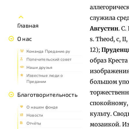
аллегорическ
служила сре
Главная
Августин
. С
О нас
s. Theod, c, I
12);
Пруденц
Команда Предание.ру
образ Креста 
Попечительский совет
Наши друзья
изображения 
Известные люди о
большом упо
Предании
торжественно
Благотворительность
спокойному,
О нашем фонде
культу. Свод
Новости
мозаикой. И
Отчёты