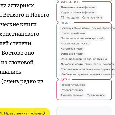
ФИЛЬМЫ И ТВ
 на алтарных
Документальные фильмы
Художественные фильмы
 Ветхого и Нового
ТВ-передачи
Семейное кино
МУЗЫКА
ические книги
Богослужебное пение Русской Правосл
 христианского
Колокольный звон
Песнопения поместных церквей
ей степени,
Классическая музыка
Авторская песня
а Востоке оно
Эстрадная песня
Этно, фольклор, народная музыка
 из слоновой
Духовные канты, стихи, песни, романсы
Современная вокальная и инструментал
ашались
Учебные материалы по музыке и пению
ДЕТЯМ
 (очень редко из
Просветительское
Развлекательное
Художественное
Музыкальное
VI. Нравственная жизнь.