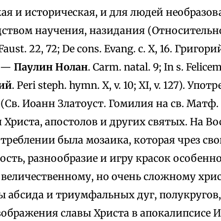
ая и историческая, и для людей необразо
дством научения, назидания (Относительно
. Faust. 22, 72; De cons. Evang. c. X, 16. Григор
I, —
Паулин Нолан
. Carm. natal. 9; In s. Felicem
ий
. Peri steph. hymn. X, v. 10; XI, v. 127). Уп
(Св. Иоанн Златоуст. Гомилия на св. Матф. LI
Христа, апостолов и других святых. На Вос
треблении была мозаика, которая чрез св
сть, разнообразие и игру красок особенн
 величественному, но очень сложному хри
ы абсида и триумфальных дуг, полукругов
зображения славы Христа в апокалипсисе 