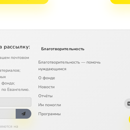
а рассылку:
Благотворительность
ашем почтовом
Благотворительность — помочь
нуждающимся
атериалов;
ных
О фонде
 фонда;
Новости
 по Евангелию.
Отчёты
Им помогли
Программы
ляются на