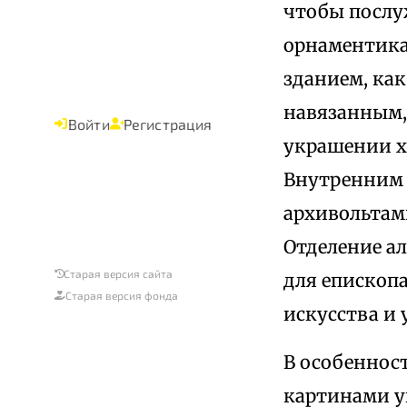
чтобы послу
орнаментика 
зданием, как
навязанным,
Войти
Регистрация
украшении х
Внутренним 
архивольтам
Отделение ал
Старая версия сайта
для епископ
Старая версия фонда
искусства и
В особеннос
картинами у