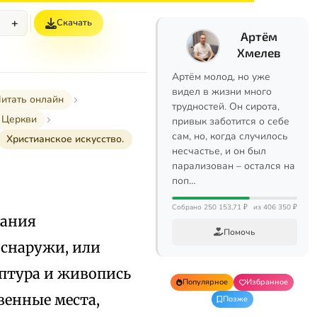
+
Скачать
%
Артём
Хмелев
Артём молод, но уже
видел в жизни много
итать онлайн
трудностей. Он сирота,
 Церкви
привык заботится о себе
сам, но, когда случилось
Христианское искусство.
несчастье, и он был
парализован – остался на
поп…
Собрано 250 153,71 ₽
из 406 350 ₽
дания
Помочь
 снаружи, или
ьптура и живопись
Популярное
Избранное
венные места,
Позже