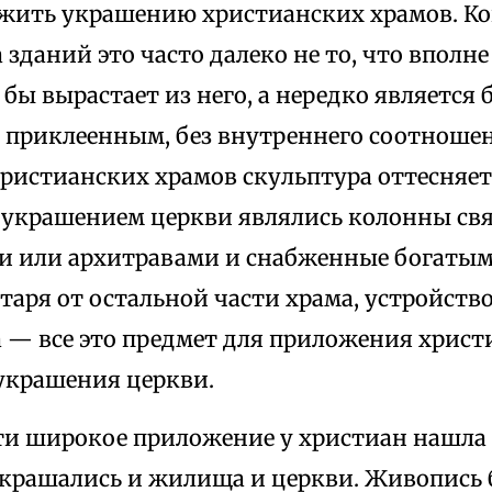
жить украшению христианских храмов. Ко
зданий это часто далеко не то, что вполне
 бы вырастает из него, а нередко является 
 приклеенным, без внутреннего соотношен
ристианских храмов скульптура оттесняетс
украшением церкви являлись колонны св
и или архитравами и снабженные богатым
таря от остальной части храма, устройств
а — все это предмет для приложения христ
 украшения церкви.
ти широкое приложение у христиан нашла
крашались и жилища и церкви. Живопись 