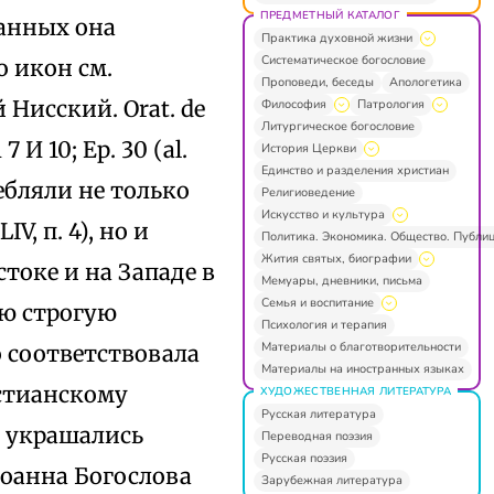
ПРЕДМЕТНЫЙ КАТАЛОГ
ванных она
Практика духовной жизни
Систематическое богословие
 икон см.
Проповеди, беседы
Апологетика
ий Нисский. Orat. de
Философия
Патрология
Литургическое богословие
 7 И 10; Ер. 30 (al.
История Церкви
Единство и разделения христиан
отребляли не только
Религиоведение
Искусство и культура
V, п. 4), но и
Политика. Экономика. Общество. Публи
Жития святых, биографии
токе и на Западе в
Мемуары, дневники, письма
Семья и воспитание
ою строгую
Психология и терапия
Материалы о благотворительности
о соответствовала
Материалы на иностранных языках
стианскому
ХУДОЖЕСТВЕННАЯ ЛИТЕРАТУРА
Русская литература
, украшались
Переводная поэзия
Русская поэзия
Иоанна Богослова
Зарубежная литература