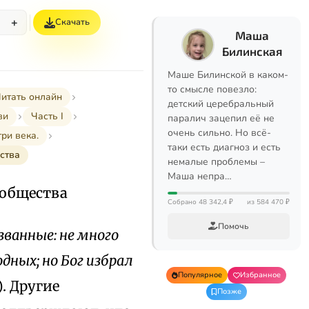
+
Скачать
%
Маша
Билинская
Маше Билинской в каком-
то смысле повезло:
итать онлайн
детский церебральный
ви
Часть I
паралич зацепил её не
очень сильно. Но всё-
ри века.
таки есть диагноз и есть
ства
немалые проблемы –
Маша непра…
 общества
Собрано 48 342,4 ₽
из 584 470 ₽
Помочь
ванные: не много
одных; но Бог избрал
Популярное
Избранное
). Другие
Позже