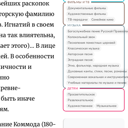
овейших раскопок
ФИЛЬМЫ И ТВ
Документальные фильмы
раторскую фамилию
Художественные фильмы
ТВ-передачи
Семейное кино
 Св. Игнатий в своем
МУЗЫКА
Богослужебное пение Русской Правосл
а так влиятельна,
Колокольный звон
Песнопения поместных церквей
ает этого)… В лице
Классическая музыка
Авторская песня
ей. В особенности
Эстрадная песня
личности и
Этно, фольклор, народная музыка
Духовные канты, стихи, песни, романсы
нно
Современная вокальная и инструментал
Учебные материалы по музыке и пению
древне-
ДЕТЯМ
Просветительское
 быть иначе
Развлекательное
Художественное
Музыкальное
ям.
ание Коммода (180-