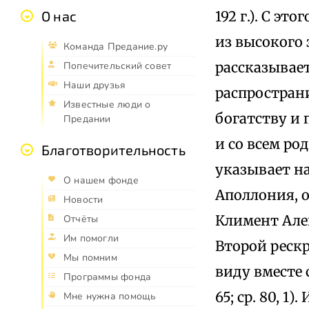
192 г.). С э
О нас
из высокого
Команда Предание.ру
рассказывает 
Попечительский совет
Наши друзья
распространи
Известные люди о
богатству и
Предании
и со всем ро
Благотворительность
указывает н
О нашем фонде
Аполлония, о
Новости
Климент Алек
Отчёты
Им помогли
Второй рескр
Мы помним
виду вместе 
Программы фонда
65; ср. 80, 
Мне нужна помощь