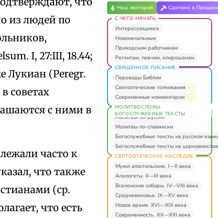
подтверждают, что
Наш лекторий
Сделано в Предан
о из людей по
С ЧЕГО НАЧАТЬ
Интересующимся
ольников,
Новоначальным
Приходским работникам
. I, 27:III, 18.44;
Регентам, певчим, клирошанам
СВЯЩЕННОЕ ПИСАНИЕ
же Лукиан (Peregr.
Переводы Библии
Святоотеческие толкования
 в советах
Современные комментарии
МОЛИТВОСЛОВЫ.
глашаются с ними в
БОГОСЛУЖЕБНЫЕ ТЕКСТЫ
Молитвы по-русски
Молитвы по-славянски
Богослужебные тексты на русском язык
Богослужебные тексты на церковнослав
лежали часто к
СВЯТООТЕЧЕСКОЕ НАСЛЕДИЕ
Мужи апостольские. I—II века
казал, что также
Апологеты. II—III века
Вселенские соборы. IV—VIII века
стианами (ср.
Средневековье. IX—XV века
Новое время. XVI—XIX века
лагает, что есть
Современность. XX—XXI века