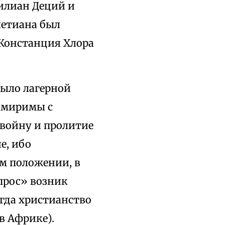
милиан Деций и
летиана был
 Констанция Хлора
было лагерной
имиримы с
 войну и пролитие
е, ибо
м положении, в
прос» возник
огда христианство
в Африке).