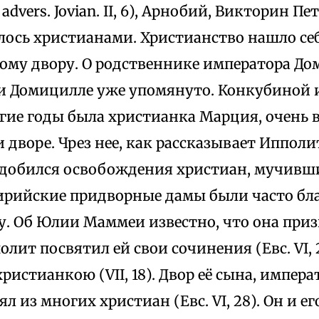
0; advers. Jovian. II, 6), Арнобий, Викторин П
лось христианами. Христианство нашло се
ому двору. О родственнике императора До
 и Домицилле уже упомянуто. Конкубиной 
гие годы была христианка Марция, очень 
дворе. Чрез нее, как рассказывает Ипполит (
 добился освобождения христиан, мучивш
ирийские придворные дамы были часто бл
у. Об Юлии Маммеи известно, что она приз
олит посвятил ей свои сочинения (Евс. VI, 
христианкою (VII, 18). Двор её сына, импер
оял из многих христиан (Евс. VI, 28). Он и 