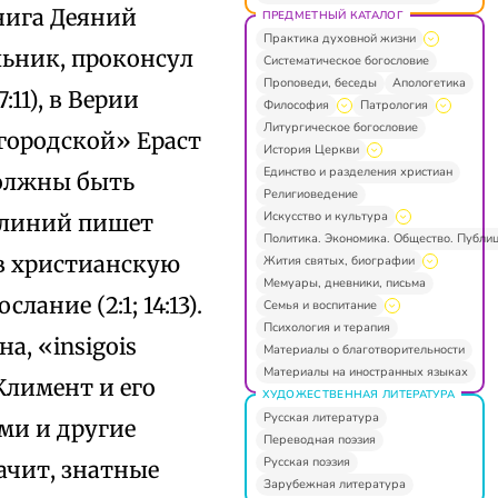
Книга Деяний
ПРЕДМЕТНЫЙ КАТАЛОГ
Практика духовной жизни
льник, проконсул
Систематическое богословие
Проповеди, беседы
Апологетика
11), в Верии
Философия
Патрология
Литургическое богословие
городской» Ераст
История Церкви
Единство и разделения христиан
должны быть
Религиоведение
Искусство и культура
Плиний пишет
Политика. Экономика. Общество. Публи
 в христианскую
Жития святых, биографии
Мемуары, дневники, письма
ание (2:1; 14:13).
Семья и воспитание
Психология и терапия
, «insigois
Материалы о благотворительности
Материалы на иностранных языках
 Климент и его
ХУДОЖЕСТВЕННАЯ ЛИТЕРАТУРА
Русская литература
еми и другие
Переводная поэзия
Русская поэзия
ачит, знатные
Зарубежная литература