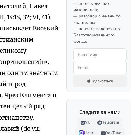
— анонсы лучших
Анатолий, Павел
материалов;
4:18, 32; VI, 41).
— разговор о жизни по
Евангелию;
описывает Евсевий
— новости подопечных
Благотворительного
ристианским
фонда.
великому
твоприношений».
ван одним знатным
Подписаться
ый город
 Чрез Климента и
стен целый ряд
Следите за нами
истианству.
VK
Telegram
авий (de vir.
Макс
YouTube