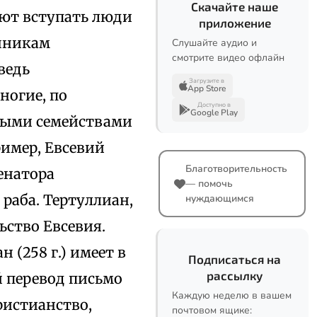
Скачайте наше
ают вступать люди
приложение
очникам
Слушайте аудио и
смотрите видео офлайн
оведь
Загрузите в
App Store
ногие, по
Доступно в
Google Play
лыми семействами
ример, Евсевий
Благотворительность
енатора
— помочь
 раба. Тертуллиан,
нуждающимся
ьство Евсевия.
 (258 г.) имеет в
Подписаться на
рассылку
й перевод письмо
Каждую неделю в вашем
христианство,
почтовом ящике: