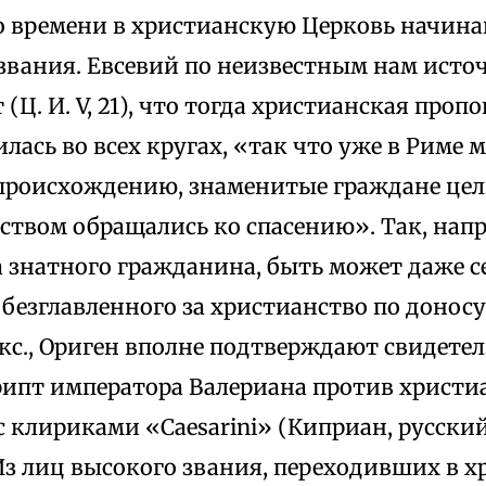
того времени в христианскую Церковь начин
 звания. Евсевий по неизвестным нам ист
(Ц. И. V, 21), что тогда христианская проп
лась во всех кругах, «так что уже в Риме м
 происхождению, знаменитые граждане це
дством обращались ко спасению». Так, нап
а знатного гражданина, быть может даже с
безглавленного за христианство по доносу
с., Ориген вполне подтверждают свидетел
ипт императора Валериана против христиан
с клириками «Caesarini» (Киприан, русски
1). Из лиц высокого звания, переходивших в 