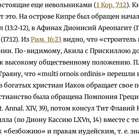
состоящие еще невольниками (
1 Кор. 7:12
). 
 это. На острове Кипре был обращен нача
(13:2-12), в Афинах Дионисий Ареопагит (17:
17:12). Из
Рим. 16:23
видно, что «строитель 
нин. По-видимому, Акила с Прискиллою 
к высокому общественному положению. 
раяну, что «multi ornois ordinis» перешли
в богатых христиан Иаков обращает свое посл
стианство была обращена Помпония Грецина
t. Annal. XIV, 39), потом консул Тит Флавий
ла (по Диону Кассию LXVn, 14) вместе с т
 «безбожию» и правам иудейским, т. е. зн