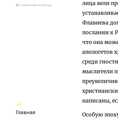
лица вели пр
Старая версия фонда
устанавлива
Флавиева дома
послании к 
что она може
апологетов 
среди гност
мыслители п
преувеличив
христиански
написаны, е
Главная
Особую эпоху