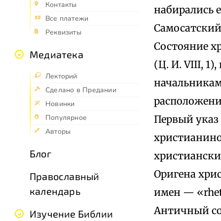
Контакты
набирались е
Все платежи
Самосатский и 
Реквизиты
Состояние х
Медиатека
(Ц. И. VIII,
Лекторий
начальникам
Сделано в Предании
расположени
Новинки
Первый указ
Популярное
Авторы
христианином
Блог
христиански
Оригена хрис
Православный
календарь
имен — «rhet
Античный соф
Изучение Библии