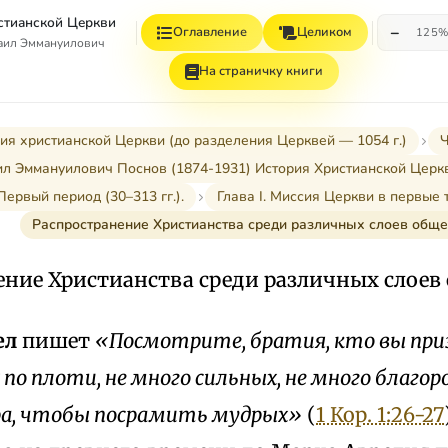
стианской Церкви
−
Оглавление
Целиком
125
аил Эммануилович
На страничку книги
ия христианской Церкви (до разделения Церквей — 1054 г.)
Ч
л Эммануилович Поснов (1874-1931) История Христианской Церк
Первый период (30–313 гг.).
Глава I. Миссия Церкви в первые т
Распространение Христианства среди различных слоев обще
ение Христианства среди различных слоев
ел
пишет
«Посмотрите, братия, кто вы приз
 по плоти, не много сильных, не много благор
ра, чтобы посрамить мудрых»
(
1 Кор. 1:26-27