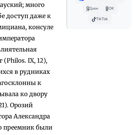
етауский; много
Дзен
OK
бе доступ даже к
TikTok
мициана, консуле
императора
влиятельная
Philos. IX, 12),
ихся в рудниках
агосклонны к
ывала ко двору
21). Орозий
атора Александра
его преемник были