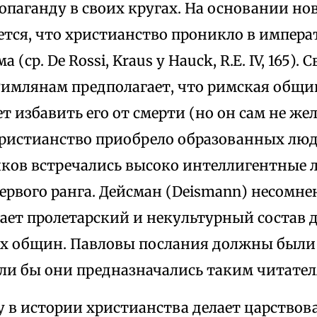
опаганду в своих кругах. На основании н
ется, что христианство проникло в импе
 (ср. De Rossi, Kraus у Hauck, R.E. IV, 165).
Римлянам предполагает, что римская общин
т избавить его от смерти (но он сам не жел
христианство приобрело образованных люд
иков встречались высоко интеллигентные 
ервого ранга. Дейсман (Deismann) несомне
ает пролетарский и некультурный состав 
х общин. Павловы послания должны были
сли бы они предназначались таким читател
 в истории христианства делает царствов