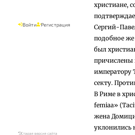
христиане, 
подтверждает
Войти
Регистрация
Сергий-Павел 
подобное же (
был христиа
причислены 
императору Т
секту. Проти
В Риме в хри
femiaa» (Taci
жена Домицил
уклонились к
Старая версия сайта