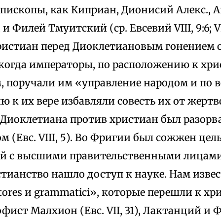
пископы, как Киприан, Дионисий Алекс., 
Филей Тмуитский (ср. Евсевий VIII, 9:6; VII, 1
ристиан перед Диоклетиановым гонением 
 1), когда императоры, по расположению к х
, поручали им «управление народом и по 
ю к их вере избавляли совесть их от жер
 Диоклетиана против христиан был разор
 (Евс. VIII, 5). Во Фригии был сожжен цел
й с высшими правительственными лицами.
тианство нашло доступ к науке. Нам изве
ores и grammatici», которые перешли к хр
ист Малхион (Евс. VII, 31), Лактанций и Фл