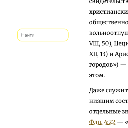
свидетельст
христиански
общественно
вольноотпущен
VIII, 50), Це
XII, 13) и Ар
городов») — 
этом.
Даже служит
низшим состо
отдельные з
Флп. 4:22
— «н