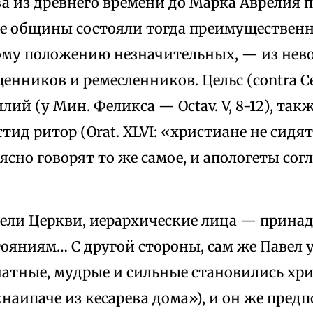
ва из древнего времени до Марка Аврелия 
е общины состояли тогда преимущественн
му положению незначительных, — из нев
ников и ремесленников. Цельс (contra Celsum
цилий (у Мин. Феликса — Octav. V, 8-12), так
истид ритор (Orat. XLVI: «христиане не сидят
ясно говорят то же самое, и апологеты со
ели Церкви, иерархические лица — принад
яниям… С другой стороны, сам же Павел у
натные, мудрые и сильные становились хри
аипаче из кесарева дома»), и он же предпо