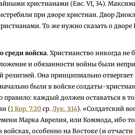
айными христианами (Евс. VI, 34). Макси
 истребили при дворе христиан. Двор Диок
христианами. То же нужно сказать о дворе
о среди войска
. Христианство никогда не 
оложение и обязанности войны были непр
й религией. Она принципиально отвергает
начально были в войске солдаты-христиан
о правило: каждый должен оставаться в то
ан (
1 Кор. 7:20
ср.
Лук. 3:14
). «Солдатский во
емени Марка Аврелия, или Коммода, ибо т
в войсках, особенно на Востоке (и отчасти 