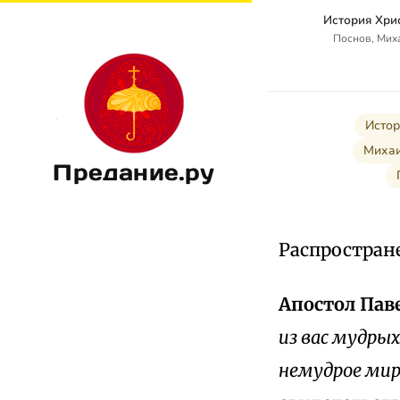
История Хри
Поснов, Мих
Истор
Михаи
Предание.ру
Распростран
Апостол Пав
из вас мудрых
немудрое ми