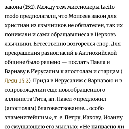
закона (15:1). Между тем миссионеры tacito
modo предполагали, что Моисеев закон для
христиан из язычников не обязателен, так их
понимали и сами обращавшиеся в Церковь
язычники. Естественно возгорелся спор. Для
прекращения разногласий в Антиохийской
общине было решено — послать Павла и
Варнаву в Иерусалим к апостолам и старцам (
Деян. 15:2
). Придя в Иерусалим с Варнавою и в
сопровождении еще новообращенного
эллиниста Тита, ап. Павел «предложил
(апостолам) благовествование… особо
знаменитейшим», т. е. Петру, Иакову, Иоанну
со смущающею его мыслью: «
Не напрасно ли