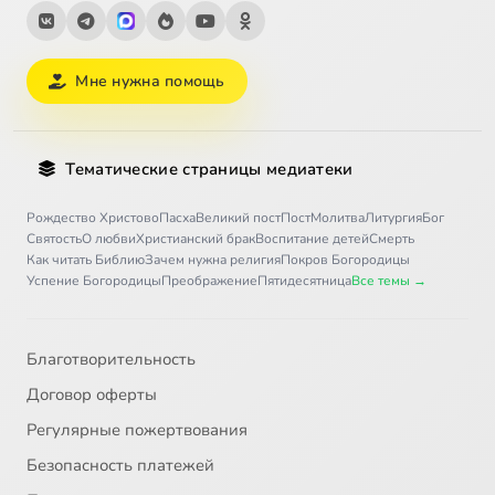
Мне нужна помощь
Тематические страницы медиатеки
Рождество Христово
Пасха
Великий пост
Пост
Молитва
Литургия
Бог
Святость
О любви
Христианский брак
Воспитание детей
Смерть
Как читать Библию
Зачем нужна религия
Покров Богородицы
Успение Богородицы
Преображение
Пятидесятница
Все темы →
Благотворительность
Договор оферты
Регулярные пожертвования
Безопасность платежей